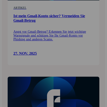
ARTIKEL
Ist mein Gmail-Konto sicher? Vermeiden Sie
Gmail-Betrug
Angst vor Gmail-Betrug? Erkennen Sie jetzt wichtige
Warnsignale und schützen Sie Ihr Gmail-Konto vor
Phishing und anderen Scams.
27. NOV. 2025