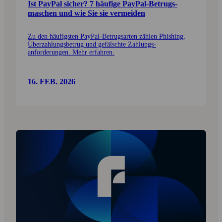
Ist PayPal sicher? 7 häufige PayPal-Betrugs­
maschen und wie Sie sie vermeiden
Zu den häufigsten PayPal-Betrugs­arten zählen Phishing,
Über­zahlungs­betrug und gefälschte Zahlungs­
anforderungen. Mehr erfahren.
16. FEB. 2026