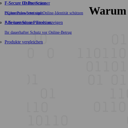
F-Secure ID Protection
F‑Secure Online Scanner
Warum s
Eigene Passwörter und Online-Identität schützen
PC kostenlos bereinigen
F-Secure Scam Protection
Alle kostenlosen Tools anzeigen
Ihr dauerhafter Schutz vor Online-Betrug
Produkte vergleichen