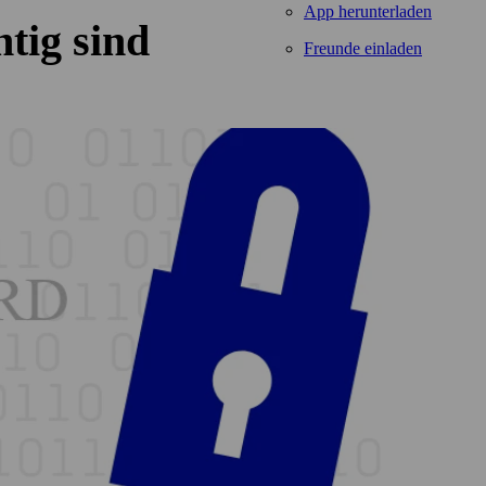
App herunterladen
tig sind
Freunde einladen