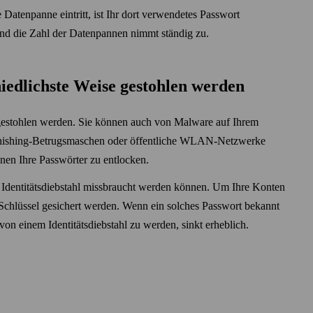
Daten­panne eintritt, ist Ihr dort verwendetes Pass­wort
nd die Zahl der Daten­pannen nimmt ständig zu.
hiedlichste Weise gestohlen werden
 gestohlen werden. Sie können auch von Malware auf Ihrem
hishing-Betrugs­maschen oder öffentliche WLAN-Netz­werke
nen Ihre Pass­wörter zu entlocken.
 Identitäts­diebstahl miss­braucht werden können. Um Ihre Konten
Schlüssel gesichert werden. Wenn ein solches Pass­wort bekannt
von einem Identitäts­diebstahl zu werden, sinkt erheblich.