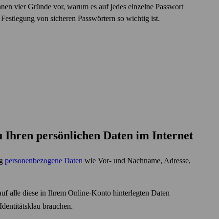
Ihnen vier Gründe vor, warum es auf jedes einzelne Pass­wort
est­legung von sicheren Pass­wörtern so wichtig ist.
zu Ihren persönlichen Daten im Internet
ig
personen­bezogene Daten
wie Vor- und Nach­name, Adresse,
uf alle diese in Ihrem Online-Konto hinter­legten Daten
Identitäts­klau brauchen.