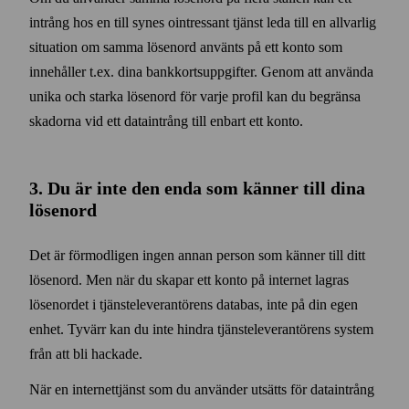
intrång hos en till synes ointressant tjänst leda till en allvarlig
situation om samma lösen­ord använts på ett konto som
innehåller t.ex. dina bank­korts­uppgifter. Genom att använda
unika och starka lösen­ord för varje profil kan du begränsa
skadorna vid ett data­intrång till enbart ett konto.
3. Du är inte den enda som känner till dina
lösen­ord
Det är förmodligen ingen annan person som känner till ditt
lösen­ord. Men när du skapar ett konto på internet lagras
lösen­ordet i tjänste­leverantörens data­bas, inte på din egen
enhet. Tyvärr kan du inte hindra tjänste­leverantörens system
från att bli hackade.
När en internet­tjänst som du använder utsätts för data­intrång