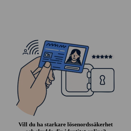
Vill du ha starkare lösen­ords­säkerhet