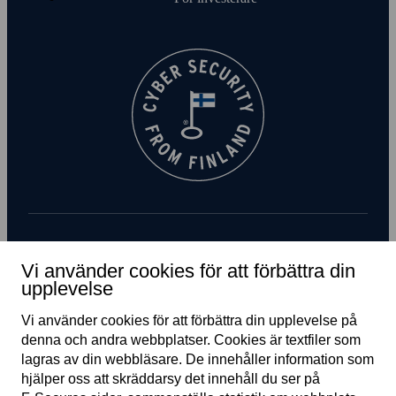
Prenumerera på nyhetsbrev
Vi använder cookies för att förbättra din
upplevelse
Vi använder cookies för att förbättra din upplevelse på
denna och andra webb­platser. Cookies är text­filer som
lagras av din webb­läsare. De innehåller information som
hjälper oss att skräddarsy det innehåll du ser på