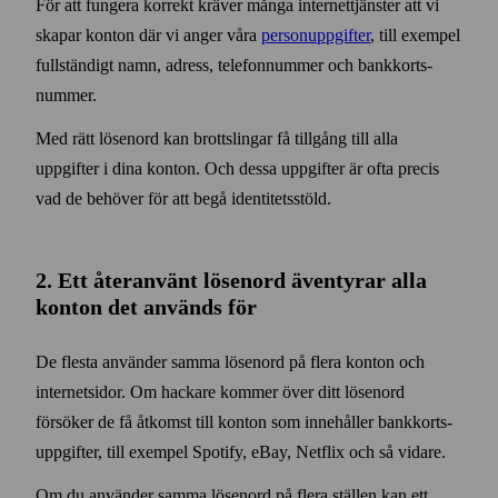
För att fungera korrekt kräver många internet­tjänster att vi
skapar konton där vi anger våra
person­uppgifter
, till exempel
full­ständigt namn, adress, telefon­nummer och bank­korts­
nummer.
Med rätt lösenord kan brottslingar få tillgång till alla
uppgifter i dina konton. Och dessa uppgifter är ofta precis
vad de behöver för att begå identitets­stöld.
2. Ett åter­använt lösen­ord äventyrar alla
konton det används för
De flesta använder samma lösen­ord på flera konton och
internet­sidor. Om hackare kommer över ditt lösen­ord
försöker de få åtkomst till konton som innehåller bank­korts­
uppgifter, till exempel Spotify, eBay, Netflix och så vidare.
Om du använder samma lösen­ord på flera ställen kan ett