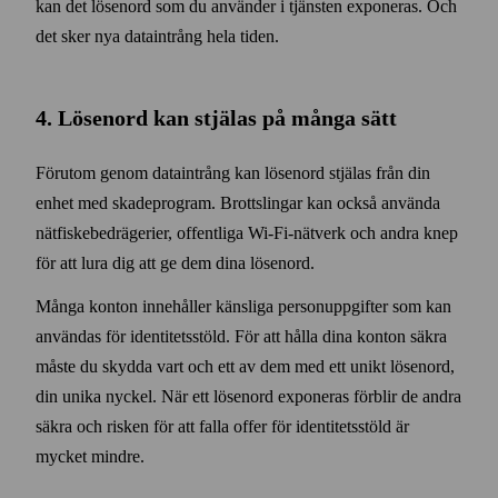
kan det lösen­ord som du använder i tjänsten exponeras. Och
det sker nya data­intrång hela tiden.
4. Lösen­ord kan stjälas på många sätt
Förutom genom data­intrång kan lösen­ord stjälas från din
enhet med skade­program. Brottslingar kan också använda
nät­fiske­bedrägerier, offentliga Wi‑Fi-nät­verk och andra knep
för att lura dig att ge dem dina lösen­ord.
Många konton innehåller känsliga person­uppgifter som kan
användas för identitets­stöld. För att hålla dina konton säkra
måste du skydda vart och ett av dem med ett unikt lösen­ord,
din unika nyckel. När ett lösen­ord exponeras förblir de andra
säkra och risken för att falla offer för identitets­stöld är
mycket mindre.