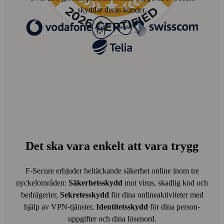
skyddar deras kunder.
Det ska vara enkelt att vara trygg
F-Secure erbjuder heltäckande säkerhet online inom tre
nyckel­områden:
Säkerhets­skydd
mot virus, skadlig kod och
bedrägerier,
Sekretesskydd
för dina online­aktiviteter med
hjälp av VPN-tjänster,
Identitets­skydd
för dina person­
uppgifter och dina lösen­ord.