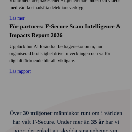
Kontrollera deepfakes eller AI-genererade bilder och videos
med vårt kostnads­fria detektions­verktyg.
Läs mer
För partners: F‑Secure Scam Intelligence &
Impacts Report 2026
Upptäck hur AI förändrar bedrägeriekonomin, hur
organiserad brottslighet driver utvecklingen och varför
digitalt förtroende blir allt viktigare.
Läs rapport
Över
30 miljoner
människor runt om i världen
har valt F‑Secure. Under mer än
35 år
har vi
gjort det enkelt att skydda sina enheter, sin