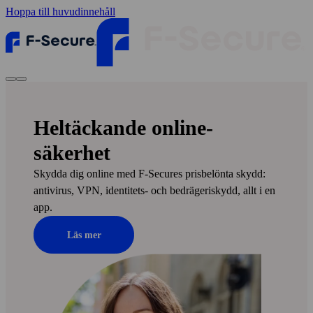
Hoppa till huvudinnehåll
Heltäckande online­
säkerhet
Skydda dig online med F‑Secures pris­belönta skydd:
anti­virus, VPN, identitets- och bedrägeri­skydd, allt i en
app.
Läs mer