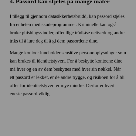
4. Pass­ord kan stjeles på mange måter
I tillegg til gjennom data­sikkerhets­brudd, kan pass­ord stjeles
fra enheten med skade­programmer. Kriminelle kan også
bruke phishing­svindler, offentlige trådløse nettverk og andre
triks til å lure deg til å gi dem pass­ordene dine.
Mange kontoer inneholder sensitive person­opplysninger som
kan brukes til identitets­tyveri. For å beskytte kontoene dine
må hver og en av dem beskyttes med hver sin nøkkel. Når
ett pass­ord er lekket, er de andre trygge, og risikoen for å bli
offer for identitets­tyveri er mye mindre. Derfor er hvert
eneste passord viktig.