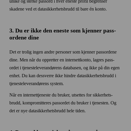
unike og sterke pass­ord i hver eneste profil begrenser
skadene ved et data­sikkerhets­brudd til bare én konto.
3. Du er ikke den eneste som kjenner pass­
ordene dine
Det er trolig ingen andre personer som kjenner pass­ordene
dine. Men når du oppretter en internett­konto, lagres pass­
ordet i tjeneste­leverandørens data­basen, og ikke på din egen
enhet. Du kan dessverre ikke hindre data­sikkerhets­brudd i
tjeneste­leverandørens system.
Når en internettjeneste du bruker, utsettes for sikkerhets­
brudd, kompromitteres pass­ordet du bruker i tjenesten. Og
det er nye data­sikkerhets­brudd hele tiden.