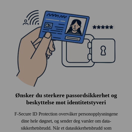
Ønsker du sterkere pass­ordsikkerhet og
beskyttelse mot identitets­tyveri
F‑Secure ID Protection overvåker person­opplysningene
dine hele døgnet, og sender deg varsler om data­
sikkerhets­brudd. Når et data­sikkerhets­brudd som