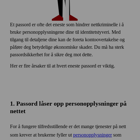
Et passord er ofte det eneste som hindrer nettkriminelle i å
bruke personopplysningene dine til identitetstyveri. Med
tilgang til detaljene dine kan de foreta kontoovertakelse og
påføre deg betydelige økonomiske skader. Du må ha sterk
passordsikkerhet for å sikre deg mot dette.
Her er fire årsaker til at hvert eneste passord er viktig.
1. Pass­ord låser opp person­opplysninger på
nettet
For å fungere tilfreds­stillende er det mange tjenester på nett
som krever at brukerne fyller ut
person­opplysninger
som