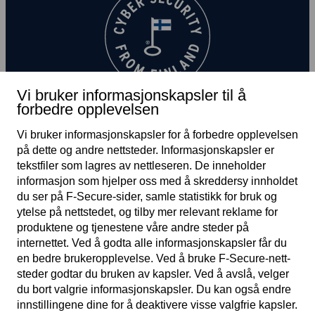
Vi bruker informasjonskapsler til å
forbedre opplevelsen
Vi bruker informasjonskapsler for å forbedre opplevelsen
på dette og andre nett­steder. Informasjons­kapsler er
tekst­filer som lagres av nett­leseren. De inneholder
informasjon som hjelper oss med å skreddersy innholdet
du ser på F‑Secure-sider, samle statistikk for bruk og
NO
ytelse på nett­stedet, og tilby mer relevant reklame for
produktene og tjenestene våre andre steder på
internettet. Ved å godta alle informasjons­kapsler får du
en bedre bruker­opplevelse. Ved å bruke F‑Secure-nett­
Vilkår for tjenesten
steder godtar du bruken av kapsler. Ved å avslå, velger
du bort valgrie informasjonskapsler. Du kan også endre
Person­vern­policy
innstillingene dine for å deaktivere visse valgfrie kapsler.