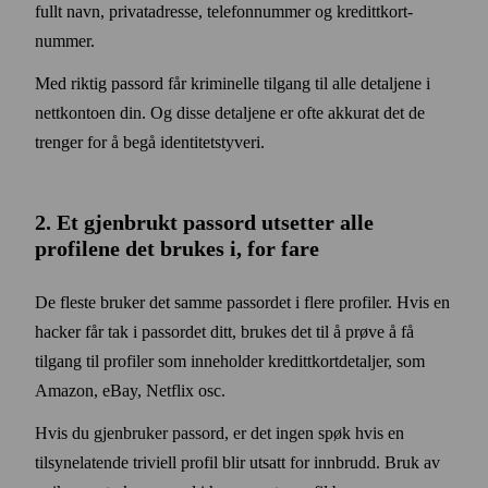
fullt navn, privat­adresse, telefon­nummer og kreditt­kort­
nummer.
Med riktig passord får kriminelle tilgang til alle detaljene i
nett­kontoen din. Og disse detaljene er ofte akkurat det de
trenger for å begå identitets­tyveri.
2. Et gjen­brukt passord utsetter alle
profilene det brukes i, for fare
De fleste bruker det samme pass­ordet i flere profiler. Hvis en
hacker får tak i pass­ordet ditt, brukes det til å prøve å få
tilgang til profiler som inneholder kreditt­kort­detaljer, som
Amazon, eBay, Netflix osc.
Hvis du gjenbruker pass­ord, er det ingen spøk hvis en
tilsyne­latende triviell profil blir utsatt for innbrudd. Bruk av