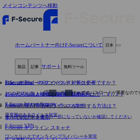
メインコンテンツへ移動
ホーム
パートナー向け
F‑Secureについて
日本
サポート
製品
記事
無料ツール
F-Secure Total
Mac、iPhone、iPadにウイルス対策は必要ですか？
F‑Secure ディープフェイク ディテクター
記事
すべてのパスワードが重要なので
1つのアプリで、「デジタルの瞬間」を守る
ハッカーが個人情報をほしがる理由とは？
ディープフェイクやAI生成画像・動画をチェックしましょう
F‑Secure Internet Security
F‑Secure 個人情報漏えいチェッカー
Androidデバイスからウイルスを削除する方法は？
受賞歴のあるウイルス対策
個人情報がデータ侵害の一部になっていないか確認してください
すべての記事を表示
F-Secure VPN
F‑Secure オンライン スキャナ
ワンクリックでオンラインプライバシーを実現
PC を無料でキレイにしましょう