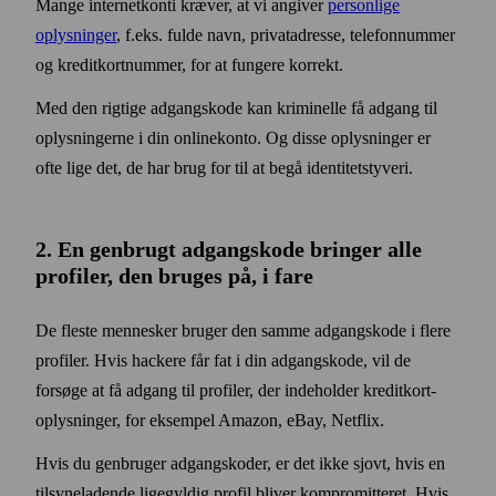
Mange internetkonti kræver, at vi angiver
personlige
oplysninger
, f.eks. fulde navn, privat­adresse, telefon­nummer
og kredit­kort­nummer, for at fungere korrekt.
Med den rigtige adgangs­kode kan kriminelle få adgang til
oplysningerne i din online­konto. Og disse oplysninger er
ofte lige det, de har brug for til at begå identitets­tyveri.
2. En genbrugt adgangs­kode bringer alle
profiler, den bruges på, i fare
De fleste mennesker bruger den samme adgangskode i flere
profiler. Hvis hackere får fat i din adgangs­kode, vil de
forsøge at få adgang til profiler, der indeholder kredit­kort­
oplysninger, for eksempel Amazon, eBay, Netflix.
Hvis du genbruger adgangs­koder, er det ikke sjovt, hvis en
tilsyne­ladende ligegyldig profil bliver kompromitteret. Hvis