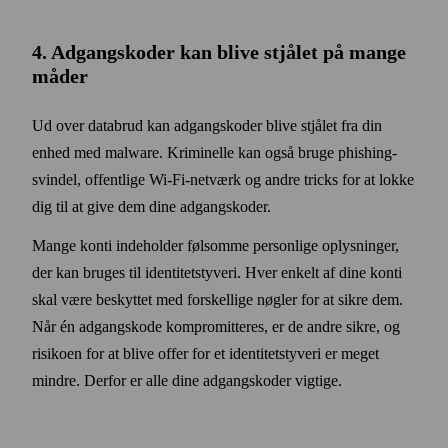
4. Adgangs­koder kan blive stjålet på mange
måder
Ud over data­brud kan adgangs­koder blive stjålet fra din
enhed med malware. Kriminelle kan også bruge phishing­
svindel, offentlige Wi‑Fi-netværk og andre tricks for at lokke
dig til at give dem dine adgangs­koder.
Mange konti indeholder følsomme personlige oplysninger,
der kan bruges til identitets­tyveri. Hver enkelt af dine konti
skal være beskyttet med forskellige nøgler for at sikre dem.
Når én adgangs­kode kompromitteres, er de andre sikre, og
risikoen for at blive offer for et identitets­tyveri er meget
mindre. Derfor er alle dine adgangs­koder vigtige.