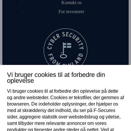
Kontakt os
For investorer
Vi bruger cookies til at forbedre din
oplevelse
Vi bruger cookies til at forbedre din oplevelse på dette
og andre web­steder. Cookies er tekst­filer, der gemmes af
browseren. De indeholder oplysninger, der hjælper os
med at skræddersy det indhold, du ser på F‑Secures
sider, aggregere statistik over web­steds­brug og ydelse,
DK
samt tilbyder mere relevante annoncer om vores
produkter og tjenester andre steder på nettet. Ved at