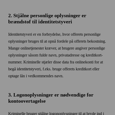
2. Stjålne personlige oplysninger er
brændstof til identitets­tyveri
Identitetstyveri er en forbrydelse, hvor offerets personlige
oplysninger bruges til at opnå fordele på offerets bekostning.
Mange online­tjenester kræver, at brugere angiver personlige
oplysninger såsom fulde navn, privat­adresse og kredit­kort­
nummer. Kriminelle stjæler disse data fra online­konti for at
begå identitets­tyveri, f.eks. bruge offerets kredit­kort eller
optage lån i ved­kommendes navn.
3. Logon­oplysninger er nød­vendige for
konto­over­tagelse
Kriminelle bruger stjålne logon­oplysninger til at bryde ind i