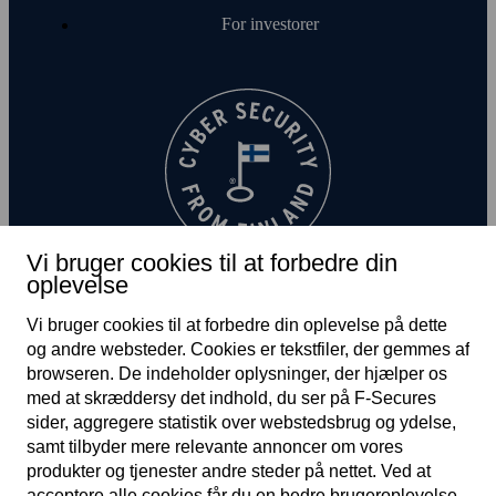
For investorer
Vi bruger cookies til at forbedre din
oplevelse
Vi bruger cookies til at forbedre din oplevelse på dette
og andre web­steder. Cookies er tekst­filer, der gemmes af
browseren. De indeholder oplysninger, der hjælper os
med at skræddersy det indhold, du ser på F‑Secures
sider, aggregere statistik over web­steds­brug og ydelse,
DK
samt tilbyder mere relevante annoncer om vores
produkter og tjenester andre steder på nettet. Ved at
acceptere alle cookies får du en bedre bruger­oplevelse.