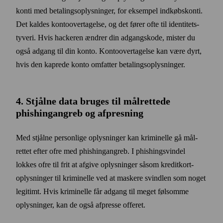
konti med betalings­oplysninger, for eksempel indkøbs­konti.
Det kaldes konto­over­tagelse, og det fører ofte til identitets­
tyveri. Hvis hackeren ændrer din adgangs­kode, mister du
også adgang til din konto. Konto­over­tagelse kan være dyrt,
hvis den kaprede konto omfatter betalings­oplysninger.
4. Stjålne data bruges til mål­rettede
phishingangreb og afpresning
Med stjålne personlige oplysninger kan kriminelle gå mål­
rettet efter ofre med phishing­angreb. I phishing­svindel
lokkes ofre til frit at afgive oplysninger såsom kredit­kort­
oplysninger til kriminelle ved at maskere svindlen som noget
legitimt. Hvis kriminelle får adgang til meget følsomme
oplysninger, kan de også afpresse offeret.