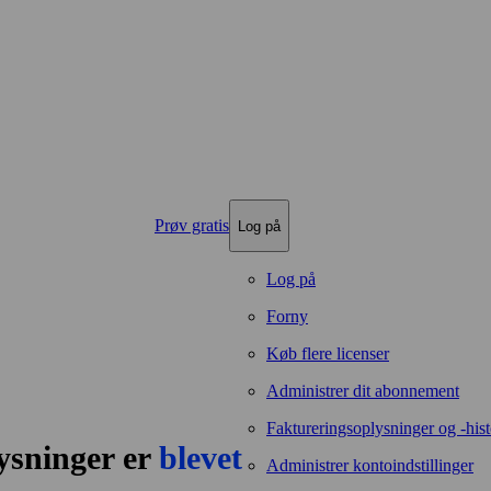
Prøv gratis
Log på
Log på
Forny
Køb flere licenser
Administrer dit abonnement
Faktureringsoplysninger og -hist
lysninger er
blevet
Administrer kontoindstillinger