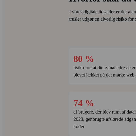
F-Secure Total
tjekker
Indtast din e‑mail­adresse
I vores digitale tidsalder er der al
trusler udgør en alvorlig risiko fo
Brug den, du logger på dine konti
(Facebook, Google osv.) med.
Din e‑mail er nøglen ti
80 %
risiko for, at din e‑mail­adresse er
F-Secure Total
tjekker
blevet lækket på det mørke web
74 %
af brugere, der blev ramt af data
2023, genbrugte afslørede adgan
koder