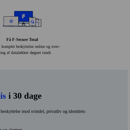
Få F‑Secure Total
 komplet beskyttelse online og over­
ing af data­lækker døgnet rundt.
is
i 30 dage
beskyttelse mod svindel, privatliv og identitets­
g og alarmer