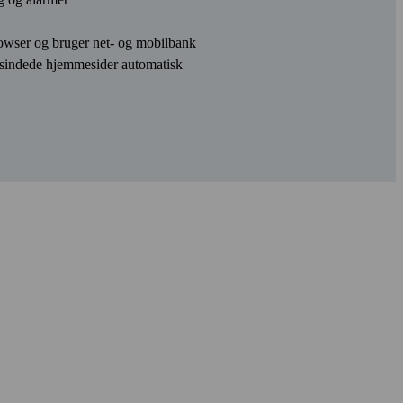
rowser og bruger net- og mobil­bank
sindede hjemme­sider automatisk