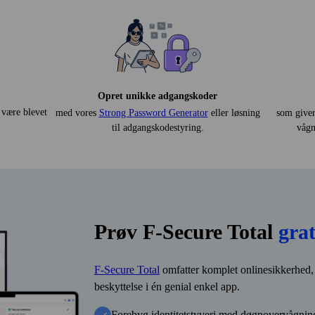
Opret unikke adgangskoder
 være blevet
med vores
Strong Password Generator
eller løsning
som giver
til adgangs­kode­styring.
vågn
Prøv F‑Secure Total
grat
F-Secure Total
omfatter komplet online­sikkerhed, 
beskyttelse i én genial enkel app.
Forebyg identitetstyveri med døgn­over­vågnin