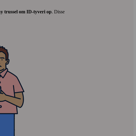
 rundt for at hjælpe dig
Du modtager en rapport om
y trussel om ID-tyveri op
. Disse
bruddet
En rapport om bruddet med anbefalede
handlinger leveres til din e‑mail­adresse.
ølsomme oplysninger, der
 rundt for at hjælpe dig