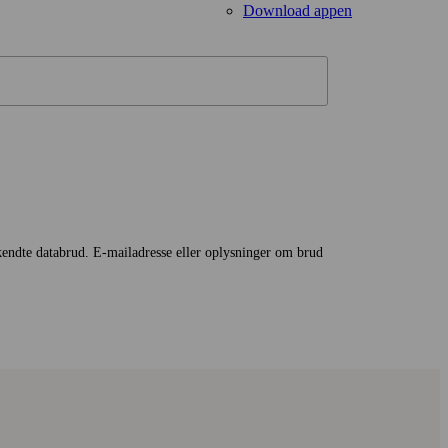
Download appen
endte data­brud. E‑mail­adresse eller oplysninger om brud
ølsomme oplysninger, der