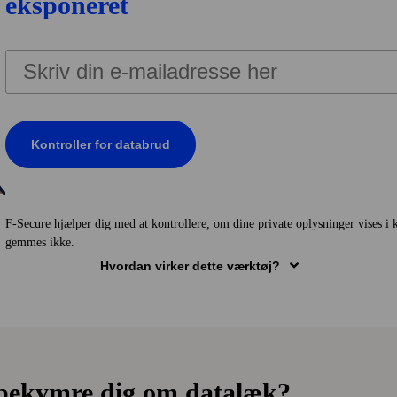
eksponeret
Kontroller for data­brud
BRUD BLEV FUNDET
F‑Secure hjælper dig med at kontrollere, om dine private oplysninger vises i k
gemmes ikke.
Hvordan virker dette værktøj?
l mange af dine online­konti. Men data­brud kan også involvere andre f
ikke er knyttet til din e‑mail
, f.eks:
CPR-numre
Kreditkort
Pasnumre
Kørekort
Telefonnumre
 bekymre dig om datalæk?