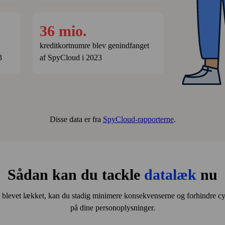
36 mio.
kredit­kort­numre blev genindfanget
3
af SpyCloud i 2023
Disse data er fra
SpyCloud-rapporterne
.
Sådan kan du tackle
datalæk
nu
 blevet lækket, kan du stadig minimere konsekvenserne og forhindre cyb
på dine person­oplysninger.