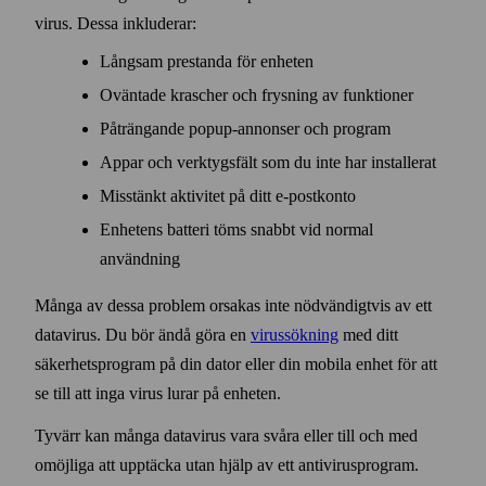
virus. Dessa inkluderar:
Långsam prestanda för enheten
Oväntade krascher och frysning av funktioner
Påträngande popup‑annonser och program
Appar och verktygsfält som du inte har installerat
Miss­tänkt aktivitet på ditt e‑postkonto
Enhetens batteri töms snabbt vid normal
användning
Många av dessa problem orsakas inte nödvändigtvis av ett
data­virus. Du bör ändå göra en
virus­sökning
med ditt
säkerhets­program på din dator eller din mobila enhet för att
se till att inga virus lurar på enheten.
Tyvärr kan många data­virus vara svåra eller till och med
omöjliga att upptäcka utan hjälp av ett anti­virus­program.