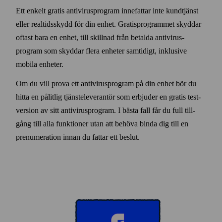
Ett enkelt gratis anti­virus­program innefattar inte kund­tjänst
eller real­tids­skydd för din enhet. Gratis­programmet skyddar
oftast bara en enhet, till skillnad från betalda anti­virus­
program som skyddar flera enheter sam­tidigt, inklusive
mobila enheter.
Om du vill prova ett anti­virus­program på din enhet bör du
hitta en pålitlig tjänste­leverantör som erbjuder en gratis test­
version av sitt anti­virus­program. I bästa fall får du full till­
gång till alla funktioner utan att behöva binda dig till en
prenumeration innan du fattar ett beslut.