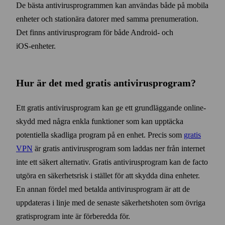
De bästa anti­virus­programmen kan användas både på mobila
enheter och stationära datorer med samma prenumeration.
Det finns anti­virus­program för både Android‑ och
iOS‑enheter.
Hur är det med gratis anti­virus­program?
Ett gratis anti­virus­program kan ge ett grund­läggande online­
skydd med några enkla funktioner som kan upptäcka
potentiella skadliga program på en enhet. Precis som
gratis
VPN
är gratis anti­virus­program som laddas ner från internet
inte ett säkert alternativ. Gratis anti­virus­program kan de facto
utgöra en säkerhets­risk i stället för att skydda dina enheter.
En annan fördel med betalda anti­virus­program är att de
uppdateras i linje med de senaste säkerhets­hoten som övriga
gratis­program inte är förberedda för.