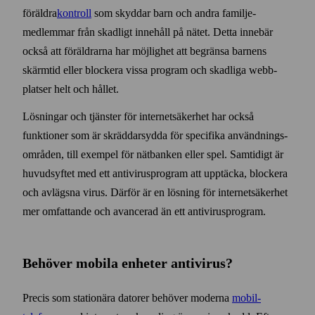
föräldra­
kontroll
som skyddar barn och andra familje­
medlemmar från skadligt innehåll på nätet. Detta innebär
också att föräldrarna har möjlighet att begränsa barnens
skärm­tid eller blockera vissa program och skadliga webb­
platser helt och hållet.
Lösningar och tjänster för internet­säkerhet har också
funktioner som är skräddar­sydda för specifika användnings­
områden, till exempel för nät­banken eller spel. Sam­tidigt är
huvud­syftet med ett anti­virus­program att upptäcka, blockera
och avlägsna virus. Därför är en lösning för internet­säkerhet
mer omfattande och avancerad än ett anti­virus­program.
Behöver mobila enheter anti­virus?
Precis som stationära datorer behöver moderna
mobil­