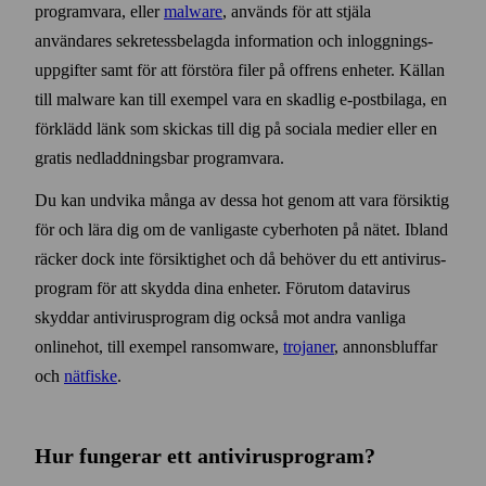
programvara, eller
malware
, används för att stjäla
användares sekretess­belagda information och inloggnings­
uppgifter samt för att förstöra filer på offrens enheter. Källan
till malware kan till exempel vara en skadlig e‑post­bilaga, en
förklädd länk som skickas till dig på sociala medier eller en
gratis ned­laddningsbar programvara.
Du kan undvika många av dessa hot genom att vara försiktig
för och lära dig om de vanligaste cyber­hoten på nätet. Ibland
räcker dock inte försiktighet och då behöver du ett anti­virus­
program för att skydda dina enheter. Förutom data­virus
skyddar anti­virus­program dig också mot andra vanliga
online­hot, till exempel ransom­ware,
trojaner
, annons­bluffar
och
nät­fiske
.
Hur fungerar ett anti­virus­program?