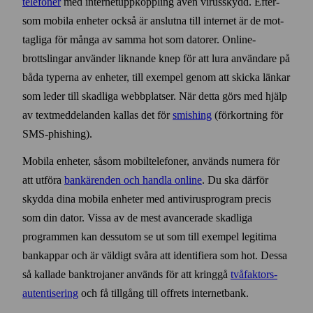
telefoner
med internet­uppkoppling även virus­skydd. Efter­
som mobila enheter också är anslutna till internet är de mot­
tagliga för många av samma hot som datorer. Online­
brottslingar använder liknande knep för att lura användare på
båda typerna av enheter, till exempel genom att skicka länkar
som leder till skadliga webb­platser. När detta görs med hjälp
av text­med­delanden kallas det för
smishing
(förkortning för
SMS‑phishing).
Mobila enheter, såsom mobil­telefoner, används numera för
att utföra
bank­ärenden och handla online
. Du ska därför
skydda dina mobila enheter med anti­virus­program precis
som din dator. Vissa av de mest avancerade skadliga
programmen kan dess­utom se ut som till exempel legitima
bank­appar och är väldigt svåra att identifiera som hot. Dessa
så kallade bank­trojaner används för att kringgå
två­faktors­
autentisering
och få till­gång till offrets internet­bank.