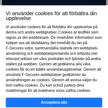
Prenumerera på nyhetsbrev
Vi använder cookies för att förbättra din
upplevelse
Vi använder cookies för att förbättra din upplevelse på
denna och andra webb­platser. Cookies är text­filer som
lagras av din webb­läsare. De innehåller information som
hjälper oss att skräddarsy det innehåll du ser på
F‑Secures sidor, samman­ställa statistik om webb­plats­
användning och webb­plats­prestanda och erbjuda mer
SE
relevant reklam om våra produkter och tjänster på andra
ställen på webben. Genom att godkänna alla våra
cookies får du en bättre användar­upplevelse. Genom att
använda F‑Secures webb­platser godkänner du
Användar­villkor
användningen av cookies. Genom att avvisa väljer du
bort valfria cookies. Du kan också justera dina
Sekretess­policy
inställningar för att inaktivera vissa valfria cookies.
Cookies
Acceptera alla
Tillgänglighet