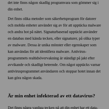
det inte finns någon skadlig program­vara som gömmer sig i
din enhet.
Det finns olika metoder som säkerhets­program för datorer
och mobila enheter använder sig av för att upptäcka malware
och andra hot på nätet. Signatur­baserad upptäckt använder
en data­bas med kända tecken, eller signaturer, på olika typer
av malware. Dessa är unika mönster eller egenskaper som
kan användas för att identifiera malware. Anti­virus­
programmets real­tids­över­vakning är ständigt på jakt efter
avvikande och skadligt beteende. Om något upptäcks varnar
anti­virus­programmet användaren och stoppar hotet innan det
kan göra någon skada.
Är min enhet infekterad av ett data­virus?
Det finns några vanliga tecken på att din enhet har ett data­