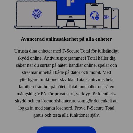
Avancerad online­säkerhet på alla enheter
Utrusta dina enheter med F‑Secure Total för fullständigt
skydd online. Anti­virus­programmet i Total håller dig
säker när du surfar på nätet, handlar online, spelar och
streamar innehåll både på dator och mobil. Med
ytterligare funktioner skyddar Totals anti­virus hela
familjen från hot på nätet. Total innehåller också en
mångsidig VPN för privat surf, verktyg för identitets­
skydd och en lösenords­hanterare som gör det enkelt att
logga in med starka lösenord. Prova F‑Secure Total
gratis och testa alla funktioner själv.