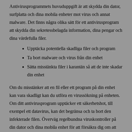
Anti­virus­programmets huvud­uppgift är att skydda din dator,
surf­platta och dina mobila enheter mot virus och annat
malware. Det finns några olika sätt för ett anti­virus­program
att skydda din sekretess­belagda information, dina pengar och
dina värde­fulla filer.
Upptäcka potentiella skadliga filer och program
Ta bort malware och virus från din enhet
Sätta miss­tänkta filer i karantän så att de inte skadar
din enhet
Om du miss­tänker att en fil eller ett program på din enhet
kan vara skadligt kan du utföra en virus­sökning på enheten.
Om ditt anti­virus­program upptäcker ett säkerhets­hot, till
exempel ett data­virus, kan det begränsa och ta bort den
infekterade filen. Överväg regel­bundna virus­kontroller på
din dator och dina mobila enhet för att försäkra dig om att