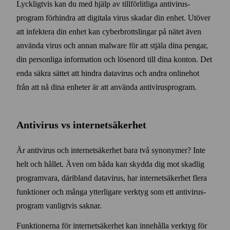
Lyckligtvis kan du med hjälp av till­förlitliga anti­virus­
program förhindra att digitala virus skadar din enhet. Utöver
att infektera din enhet kan cyber­brottslingar på nätet även
använda virus och annan malware för att stjäla dina pengar,
din personliga information och lösen­ord till dina konton. Det
enda säkra sättet att hindra data­virus och andra online­hot
från att nå dina enheter är att använda anti­virus­program.
Anti­virus vs internet­säkerhet
Är anti­virus och internet­säkerhet bara två synonymer? Inte
helt och hållet. Även om båda kan skydda dig mot skadlig
program­vara, där­ibland data­virus, har internet­säkerhet flera
funktioner och många ytterligare verktyg som ett anti­virus­
program vanligtvis saknar.
Funktionerna för internet­säkerhet kan inne­hålla verktyg för