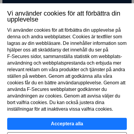
Prenumerera på nyhetsbrev
Vi använder cookies för att förbättra din
upplevelse
Vi använder cookies för att förbättra din upplevelse på
denna och andra webb­platser. Cookies är text­filer som
lagras av din webb­läsare. De innehåller information som
hjälper oss att skräddarsy det innehåll du ser på
F‑Secures sidor, samman­ställa statistik om webb­plats­
användning och webb­plats­prestanda och erbjuda mer
SE
relevant reklam om våra produkter och tjänster på andra
ställen på webben. Genom att godkänna alla våra
cookies får du en bättre användar­upplevelse. Genom att
använda F‑Secures webb­platser godkänner du
Användar­villkor
användningen av cookies. Genom att avvisa väljer du
bort valfria cookies. Du kan också justera dina
Sekretess­policy
inställningar för att inaktivera vissa valfria cookies.
Cookies
Acceptera alla
Tillgänglighet