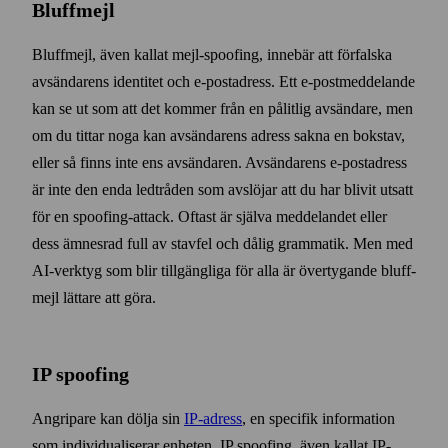
Bluffmejl
Bluffmejl, även kallat mejl-spoofing, innebär att förfalska
avsändarens identitet och e‑post­adress. Ett e‑post­meddelande
kan se ut som att det kommer från en pålitlig avsändare, men
om du tittar noga kan avsändarens adress sakna en bok­stav,
eller så finns inte ens avsändaren. Avsändarens e‑post­adress
är inte den enda led­tråden som avslöjar att du har blivit utsatt
för en spoofing-attack. Oftast är själva med­delandet eller
dess ämnes­rad full av stavfel och dålig grammatik. Men med
AI-verktyg som blir till­gängliga för alla är över­tygande bluff­
mejl lättare att göra.
IP spoofing
Angripare kan dölja sin
IP-adress
, en specifik information
som individualiserar enheten. IP spoofing, även kallat IP-