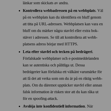
länkar som skickats av andra.
Kontrollera webbadressen på en webbplats
. Väl
på en webb­plats kan du identifiera en bluff genom
att titta på URL-adressen. Webb­platsen kan vara en
bluff om du märker några stavfel eller extra bok­
stäver i adressen. Se till att kontrollera att webb­
platsens adress börjar med HTTPS.
Leta efter stavfel och tecken på bedrägeri
.
Förfalskade webb­platser och e‑post­med­delanden
kan se autentiska och pålitliga ut. Dessa
bedrägerier kan förfalska ett väl­känt varu­märke för
att få det att verka som om du är på en riktig webb­
plats. Om du där­emot upp­täcker stavfel eller annan
falsk information är risken stor att du kan råka ut
för en spoofing-attack.
Avslöja inte konfidentiell information
. När