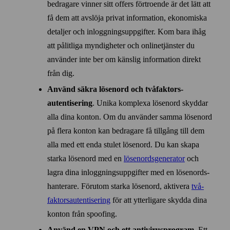
bedragare vinner sitt offers förtroende är det lätt att
få dem att avslöja privat information, ekonomiska
detaljer och inloggnings­uppgifter. Kom bara ihåg
att pålitliga myndigheter och online­tjänster du
använder inte ber om känslig information direkt
från dig.
Använd säkra lösenord och två­faktors­
autentisering
. Unika komplexa lösen­ord skyddar
alla dina konton. Om du använder samma lösen­ord
på flera konton kan bedragare få tillgång till dem
alla med ett enda stulet lösen­ord. Du kan skapa
starka lösen­ord med en
lösen­ords­generator
och
lagra dina inloggnings­uppgifter med en lösen­ords­
hanterare. Förutom starka lösen­ord, aktivera
två­
faktors­autentisering
för att ytterligare skydda dina
konton från spoofing.
Använd en VPN och ett anti­virus­program
. Ett