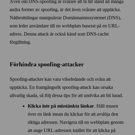
Även om DNS-spoofing är svårare att få till stånd än många
andra former av spoofing, är det även svårare att upptäcka.
Nät­brottslingar manipulerar Domän­namns­systemet (DNS),
som leder användare till en webb­plats baserat på en URL-
adress. Denna attack är också känd som DNS-cache
förgiftning.
Förhindra spoofing-attacker
Spoofing-attacker kan vara vilse­ledande och svåra att
upptäcka. En fram­gångsrik spoofing-attack kan orsaka
allvarlig skada, så följ dessa tips för att undvika att bli lurad.
Klicka inte på misstänkta länkar
. Håll musen
över en länk innan du klickar för att avslöja den
riktiga adressen. Navigera till en webb­plats genom
att ange URL-adressen istället för att klicka på