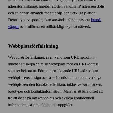
adress­förfalskning, innebär att den verkliga IP-adressen döljs
och en annan används för att dölja den verkliga platsen.
Denna typ av spoofing kan användas för att passera
brand­
väggar
och infiltrera ett otillräckligt skyddat nätverk.
Webbplats­förfalskning
Webbplatsförfalskning, även känd som URL-spoofing,
innebär att skapa en falsk webb­plats med en URL-adress
som ser bekant ut. För­utom en liknande URL-adress kan
webb­platsens design också se identisk ut med den verkliga
webb­platsen den försöker efter­likna, inklusive varu­märken,
logo­typer och kontakt­information. Målet är att lura offret att
tro att de är på rätt webb­plats och avslöja konfidentiell
information, såsom inloggnings­uppgifter.