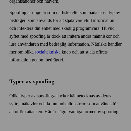
organisationer och nätverk.
Spoofing är ungefär som nätfiske efter­som båda är en typ av
bedrägeri som används för att stjäla värde­full information
och infektera din enhet med skadlig program­vara. Huvud­
syftet med spoofing är dock att imitera andra människor och
lura användaren med bedräglig information. Nät­fiske handlar
mer om olika
social­tekniska
knep och att stjäla offrets
information genom bedrägeri.
Typer av spoofing
Olika typer av spoofing-attacker känne­tecknas av deras
syfte, mål­tavlor och kommunikations­form som används för
att utföra attacken. Här är några vanliga former av spoofing.