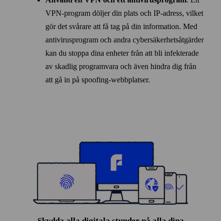
VPN-program döljer din plats och IP-adress, vilket
gör det svårare att få tag på din information. Med
anti­virus­program och andra cyber­säkerhets­åtgärder
kan du stoppa dina enheter från att bli infekterade
av skadlig program­vara och även hindra dig från
att gå in på spoofing-webb­platser.
Skydda alla digitala stunder på alla dina