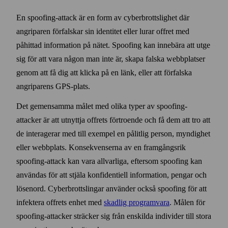
En spoofing-attack är en form av cyber­brottslighet där
angriparen förfalskar sin identitet eller lurar offret med
påhittad information på nätet. Spoofing kan innebära att utge
sig för att vara någon man inte är, skapa falska webb­platser
genom att få dig att klicka på en länk, eller att förfalska
angriparens GPS-plats.
Det gemensamma målet med olika typer av spoofing-
attacker är att utnyttja offrets förtroende och få dem att tro att
de interagerar med till exempel en pålitlig person, myndighet
eller webb­plats. Konsekvenserna av en fram­gångs­rik
spoofing-attack kan vara all­varliga, efter­som spoofing kan
användas för att stjäla konfidentiell information, pengar och
lösen­ord. Cyber­brottslingar använder också spoofing för att
infektera offrets enhet med
skadlig program­vara
. Målen för
spoofing-attacker sträcker sig från enskilda individer till stora