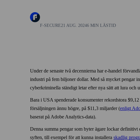
F-SECURE
21 AUG. 2024
6 MIN LÄSTID
Under de senaste två decennierna har e‑handel förvandlat 
industri på fem biljoner dollar. Med så mycket pengar inb
cyber­kriminella ständigt letar efter nya sätt att lura oc
Bara i USA spenderade konsumenter rekordstora $9,12
försäljningen ännu högre, på $11,3 miljarder (
enligt Ad
baserat på Adobe Analytics-data).
Denna summa pengar som byter ägare lockar definitivt c
syften, till exempel för att kunna installera
skadlig prog