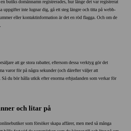
en butiks domännamn registrerades, hur länge det var registrerat
sa uppgifter inte lugnar dig, gå ett steg längre och titta på webb­
­nummer eller kontakt­information är det en röd flagga. Och om de
.
örsäljare att ge stora rabatter, eftersom dessa verktyg gör det
ma varor för på några sekunder (och därefter väljer att
. Så du bör hålla utkik efter enorma erbjudanden som verkar för
känner och litar på
a online­butiker som försöker skapa affärer, men med så många