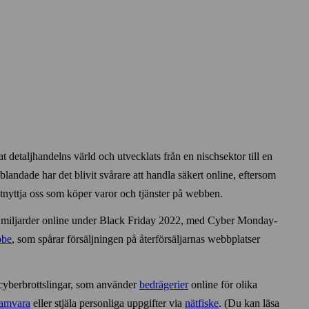
detalj­handelns värld och utvecklats från en nisch­sektor till en
landade har det blivit svårare att handla säkert online, eftersom
h utnyttja oss som köper varor och tjänster på webben.
 miljarder online under Black Friday 2022, med Cyber Monday-
obe
, som spårar försäljningen på åter­försäljarnas webb­platser
yber­brottslingar, som använder
bedrägerier
online för olika
ramvara
eller stjäla personliga uppgifter via
nät­fiske
. (Du kan läsa