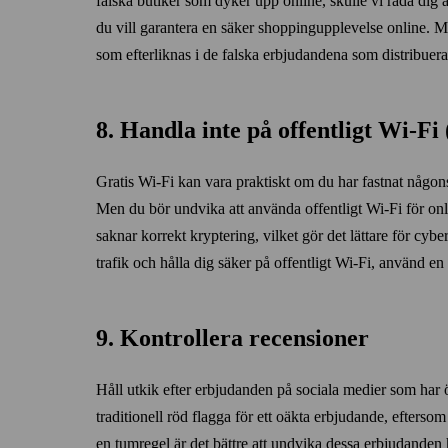
falska butiker som dyker upp online, skulle vi råda dig a
du vill garantera en säker shoppingupplevelse online. M
som efter­liknas i de falska erbjudandena som distribuer
8. Handla inte på offentligt Wi‑F
Gratis Wi‑Fi kan vara praktiskt om du har fastnat någonst
Men du bör undvika att använda offentligt Wi‑Fi för on
saknar korrekt kryptering, vilket gör det lättare för cyber
trafik och hålla dig säker på offentligt Wi‑Fi, använd
9. Kontrollera recensioner
Håll utkik efter erbjudanden på sociala medier som har ö
traditionell röd flagga för ett oäkta erbjudande, efters
en tumregel är det bättre att undvika dessa erbjudanden 