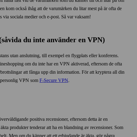
tt hålla fast vid de varumärken som du känner till och litar på om
en kom också ihåg att de varumärken du litar mest på är ofta de
as via sociala medier och e-post. Så var vaksam!
i (såvida du inte använder en VPN)
ans utan anslutning, till exempel en flygplats eller konferens.
line­shopping om du inte har en VPN aktiverad, eftersom de ofta
­brottslingar att fånga upp din information. För att kryptera all din
 en personlig VPN som
F‑Secure VPN
.
verväldigande positiva recensioner, eftersom detta är en
om äkta produkter tenderar att ha en blandning av recensioner. Som
helt. Men om du känner att ett erbjudande är äkta, gör några