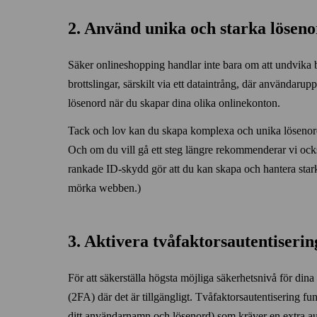
2. Använd unika och starka lösen
Säker online­shopping handlar inte bara om att undvika be
brottslingar, särskilt via ett dataintrång, där användaruppg
lösenord när du skapar dina olika onlinekonton.
Tack och lov kan du skapa komplexa och unika lösenor
Och om du vill gå ett steg längre rekommenderar vi ocks
rankade ID‑skydd gör att du kan skapa och hantera star
mörka webben.)
3. Aktivera två­faktors­autentiseri
För att säker­ställa högsta möjliga säkerhetsnivå för din
(2FA) där det är tillgängligt. Två­faktors­autentisering fu
ditt användar­namn och lösenord) som kräver en extra aut