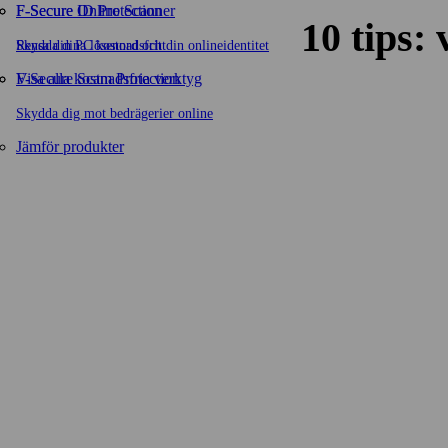
F-Secure ID Protection
F‑Secure Online Scanner
10 tips:
Skydda dina lösenord och din onlineidentitet
Rensa din PC kostnadsfritt
F-Secure Scam Protection
Visa alla kostnadsfria verktyg
Skydda dig mot bedrägerier online
Jämför produkter