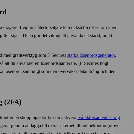
ord
dragare. Legitima åter­försäljare kan också bli offer för cyber­
ifter stjäls. Detta gör det viktigt att använda ett starkt, unikt
d med gratis­verktyg som F‑Secures
starka lösenords­generator
.
å att du använder en lösenords­hanterare. (F‑Secures högt
ka lösenord, samtidigt som den över­vakar dataintrång och den
ng (2FA)
a konton på shopping­sidor bör du aktivera
två­faktors­autentisering
ngerar genom att lägga till extra säkerhet till onlinekonton (utöver
entisering, till exempel ett engångs­lösenord som skickas via