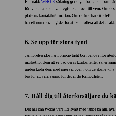
En snabb
WHOIS
‑sökning ger dig information som när 
för, vilket land det var registrerat i och till vem. Om des
platsens kontakt­information. Om de inte har ett telefon
har ett nummer, ring det för att kontrollera att det är äkta
6. Se upp för stora fynd
Jämförelsesidor har i princip tagit bort behovet för åter­f
möjligt för dem att se vad deras konkurrenter säljer sam
underskrida dem med några procent, om de skulle vilja)
bra för att vara sanna, för det är de förmodligen.
7. Håll dig till åter­försäljare du 
Det här kan tyckas vara lite svårt med tanke på alla ny