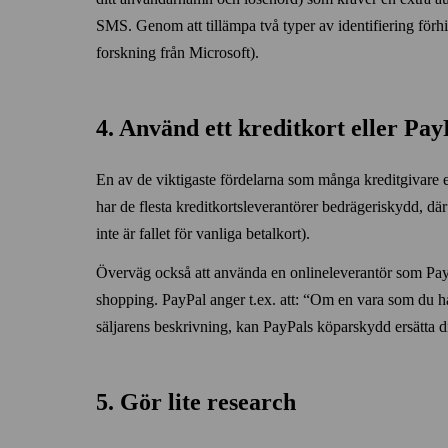
SMS. Genom att tillämpa två typer av identifiering förh
forskning från Microsoft).
4. Använd ett kredit­kort eller Pay
En av de viktigaste fördelarna som många kreditgivare e
har de flesta kredit­kortsleverantörer bedrägeriskydd, där
inte är fallet för vanliga betalkort).
Överväg också att använda en onlineleverantör som PayPa
shopping. PayPal anger t.ex. att:
Om en vara som du ha
säljarens beskrivning, kan PayPals köparskydd ersätta di
5. Gör lite research