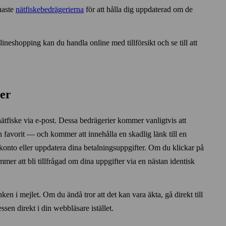
naste
nät­fiske­bedrägerierna
för att hålla dig uppdaterad om de
ine­shopping kan du handla online med tillförsikt och se till att
ier
ät­fiske via e‑post. Dessa bedrägerier kommer vanligtvis att
avorit — och kommer att innehålla en skadlig länk till en
 konto eller uppdatera dina betalnings­uppgifter. Om du klickar på
er att bli tillfrågad om dina uppgifter via en nästan identisk
en i mejlet. Om du ändå tror att det kan vara äkta, gå direkt till
sen direkt i din webb­läsare istället.