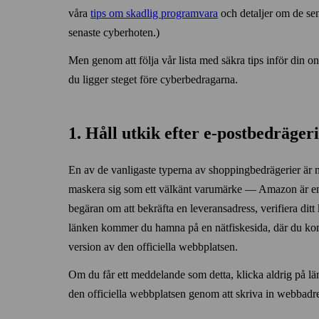
våra
tips om skadlig programvara
och detaljer om de se
senaste cyber­hoten.)
Men genom att följa vår lista med säkra tips inför din onl
du ligger steget före cyberbedragarna.
1. Håll utkik efter e‑post­bedräger
En av de vanligaste typerna av shopping­bedrägerier är n
maskera sig som ett välkänt varumärke — Amazon är en f
begäran om att bekräfta en leveransadress, verifiera ditt
länken kommer du hamna på en nät­fiskesida, där du komm
version av den officiella webb­platsen.
Om du får ett meddelande som detta, klicka aldrig på länk
den officiella webb­platsen genom att skriva in webb­adres