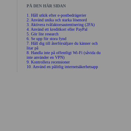
PÅ DEN HÄR SIDAN
1. Håll utkik efter e‑post­bedrägerier
2. Använd unika och starka lösenord
3. Aktivera två­faktors­autentisering (2FA)
4. Använd ett kredit­kort eller PayPal
5. Gör lite research
6. Se upp för stora fynd
7. Håll dig till åter­försäljare du känner och
litar på
8. Handla inte på offentligt Wi‑Fi (såvida du
inte använder en VPN)
9. Kontrollera recensioner
10. Använd en pålitlig internet­säkerhets­app