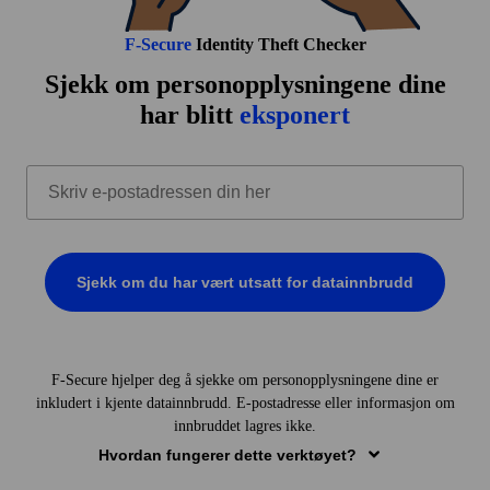
F‑Secure
Identity Theft Checker
Sjekk om person­opplysningene dine
har blitt
eksponert
Sjekk om du har vært utsatt for datainnbrudd
BRUDD FUNNET
E-posten din er nøkkelen til mange av nett­kontoene dine.
F‑Secure hjelper deg å sjekke om person­opplysningene dine er
Data­lekkasjer kan imidlertid også omfatte annen sensitiv
inkludert i kjente data­innbrudd. E‑post­adresse eller informasjon om
informasjon som
ikke er knyttet til e‑posten
din, for
innbruddet lagres ikke.
eksempel:
Hvordan fungerer dette verktøyet?
Personnummer
Kredittkort
Passnummer
Førerkort