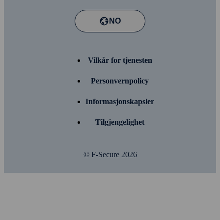
NO
Vilkår for tjenesten
Person­vern­policy
Informasjons­kapsler
Tilgjengelighet
© F-Secure
2026