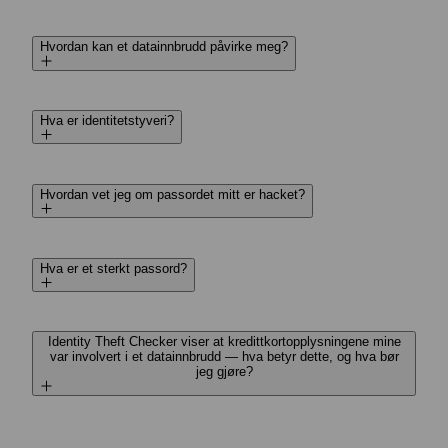
Hvordan kan et data­innbrudd påvirke meg?
Hva er identitets­tyveri?
Hvordan vet jeg om pass­ordet mitt er hacket?
Hva er et sterkt pass­ord?
Identity Theft Checker viser at kreditt­kort­opplysningene mine
var involvert i et data­innbrudd — hva betyr dette, og hva bør
jeg gjøre?