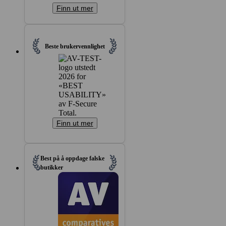
Finn ut mer
Beste bruker­vennlighet
Finn ut mer
Best på å oppdage falske
butikker