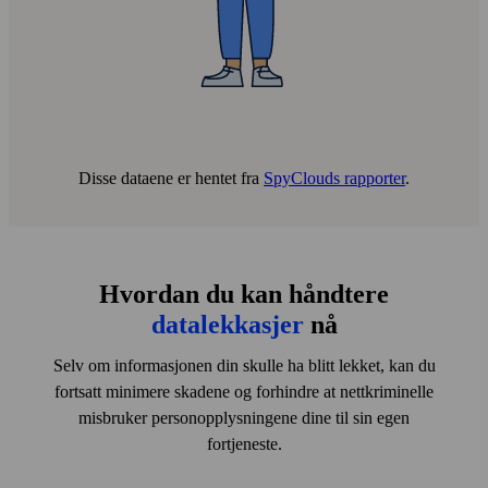
Disse dataene er hentet fra
SpyClouds rapporter
.
Du får en brudd­rapport
En brudd­rapport med anbefalte handlinger leveres til
e‑post­adressen din.
Hvordan du kan håndtere
datalekkasjer
nå
Selv om informasjonen din skulle ha blitt lekket, kan du
fortsatt minimere skadene og forhindre at nett­kriminelle
misbruker person­opplysningene dine til sin egen
fortjeneste.