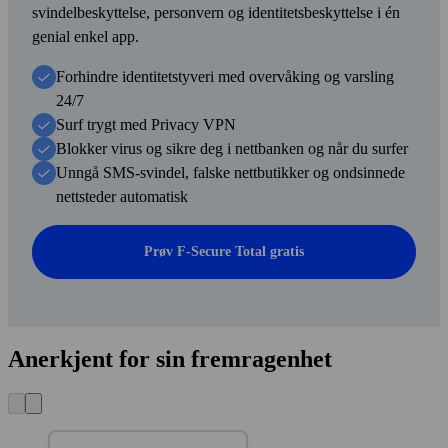
svindel­beskyttelse, person­vern og identitets­beskyttelse i én
genial enkel app.
Forhindre identitetstyveri med over­våking og varsling
24/7
Surf trygt med Privacy VPN
Blokker virus og sikre deg i nett­banken og når du surfer
Unngå SMS-svindel, falske nett­butikker og ond­sinnede
nett­steder automatisk
Prøv F‑Secure Total gratis
Anerkjent for sin fremragenhet