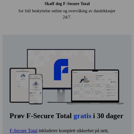
Skaff deg F‑Secure Total
for full beskyttelse online og over­våking av data­lekkasjer
24/7.
Prøv F‑Secure Total
gratis
i 30 dager
F‑Secure Total
inkluderer komplett sikkerhet på nett,