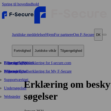
Spring til hovedindhold
Juridiske meddelelser
Hjem
For partnere
Om F‑Secure
DK
Fortrolighed
Juridiske vilkår
Tilgængelighed
Fortrolighedspolitik
F‑Secure VPN
Tilgængelighedserklæring for f-secure.com
F‑Secure Total
Websteder
Tilgængelighedserklæring for My F-Secure
Supportværktøj
Erklæring om beskytt
Undersøgelser
søgelser
Websteder