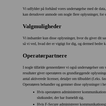
Vi udfylder på forhånd vores undersøgelse med de data, 
kan derudover anmode om nogle flere oplysninger, for ek
Valgmuligheder
Vi indsamler kun disse oplysninger, hvor du giver dit sam
så vi ved, hvad der er vigtigt for dig, og dermed bedre k
Operatørpartnere
I nogle tilfælde gennemfører vi også undersøgelser om v
resultater giver operatøren os grundlæggende oplysninge
antal aktiverede licenser, detaljer om tilbuddet (f.eks. fa
Operatøren behandler og gemmer disse oplysninger i hen
Hvis operatøren administrerer kommunikations­p
slutkunder, der har frameldt sig.
Hvis F‑Secure administrerer kommunikations­præ