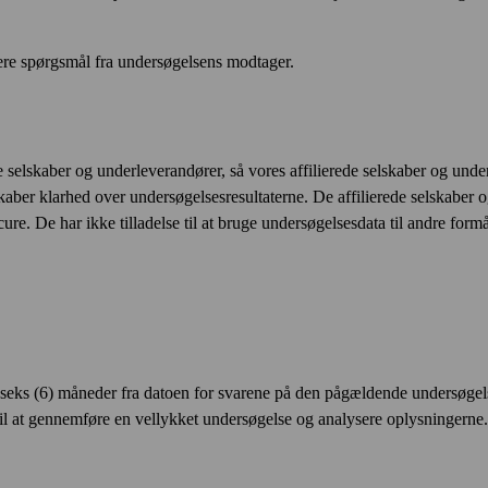
ere spørgsmål fra undersøgelsens modtager.
de selskaber og underleverandører, så vores affilierede selskaber og u
lskaber klarhed over undersøgelsesresultaterne. De affilierede selskaber
e. De har ikke tilladelse til at bruge undersøgelsesdata til andre formå
 seks (6) måneder fra datoen for svarene på den pågældende undersøgel
ne personoplysninger med vores distributionspartnere (operatører, webbu
til at gennemføre en vellykket undersøgelse og analysere oplysningerne. 
 giver disse virksomheder adgang til disse personoplysninger, som de kan 
Dette omfatter aktiviteter såsom kundeadministration, tjenestesupport,