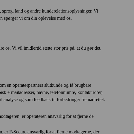
 sprog, land og andre kunderelations­oplysninger. Vi
en spørger vi om din oplevelse med os.
os. Vi vil imidlertid sætte stor pris på, at du gør det,
 som en operatørpartners slutkunde og få brugbare
sk e‑mail­adresser, navne, telefonnumre, kontakt-id’er,
 til analyse og som feed­back til forbedringer fremadrettet.
dtageren, er operatøren ansvarlig for at fjerne de
, er F‑Secure ansvarlig for at fjerne modtagerne, der