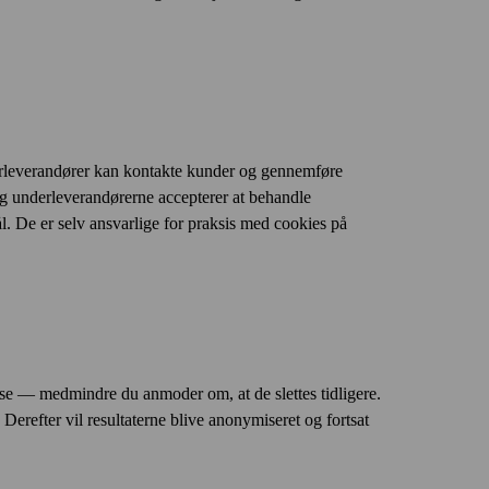
nderleverandører kan kontakte kunder og gennemføre
 og underleverandørerne accepterer at behandle
l. De er selv ansvarlige for praksis med cookies på
se — medmindre du anmoder om, at de slettes tidligere.
tikker osv.), som markedsfører, distribuerer,
Derefter vil resultaterne blive anonymiseret og fortsat
have brug for til de aftalte aktiviteter. Logikken i
 hændelsesstyring og problemløsning, direkte