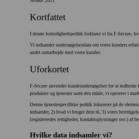
Januar 2021
Kortfattet
I denne fortrolighedspolitik forklarer vi fra F‑Secure, h
Vi indsamler under­søgelses­data om vores kunders erfarin
andet sam­arbejde med vores kunder.
Uforkortet
F‑Secure anvender kundeundersøgelser for at indhente fe
produkter og tjenester samt den måde, vi opererer i mar
Denne tjenestespecifikke politik fokuserer på de element
indsamler, 2) hvad vi bruger dem til, 3) vores berettige
(registreredes rettigheder, kontaktoplysninger osv.) af 
Hvilke data indsamler vi?