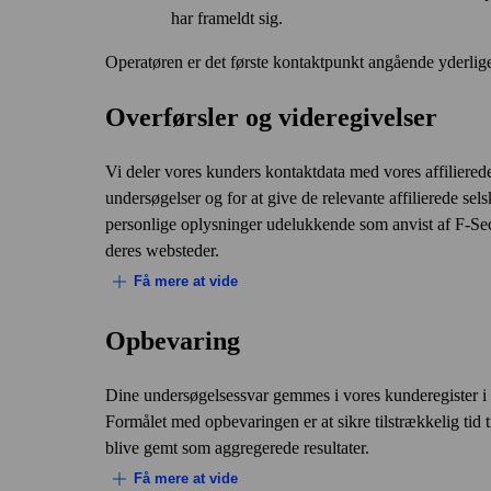
har frameldt sig.
Operatøren er det første kontaktpunkt angående yderlig
Overførsler og videregivelser
Vi deler vores kunders kontaktdata med vores affiliere
undersøgelser og for at give de relevante affilierede se
personlige oplysninger udelukkende som anvist af F‑Secur
deres websteder.
Få mere at vide
Opbevaring
Salg og levering
Dine undersøgelsessvar gemmes i vores kunde­register i
Vi udveksler (både oplyser og modtager) nogle af di
Formålet med opbevaringen er at sikre tilstrækkelig tid 
administrerer og yder support til vores tjenester. Vi
blive gemt som aggregerede resultater.
denne datadeling er at give en god kundeoplevelse. 
Få mere at vide
markedsføring og fakturering.