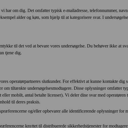
vi har om dig. Det omfatter typisk e‑mail­adresse, telefonnummer, navn,
sempel alder og køn, som hjælp til at kategorisere svar. I undersøgels
tykke til det ved at bevare vores undersøgelse. Du behøver ikke at svare 
an tjene dig.
ores operatørpartneres slutkunder. For effektivt at kunne kontakte dig
r om tiltænkte undersøgelses­modtagere. Disse oplysninger omfatter typi
st eller mobilt, antal betalte licenser). Vi deler dine svar med operatøren
hold til deres praksis.
ræferencerne og/eller opbevarer alle identificerende oplysninger for mo
ferencerne knyttet til distribuerede sikkerheds­tjenester for modtageren