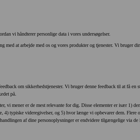
vordan vi håndterer personlige data i vores under­søgelser.
g med at arbejde med os og vores produkter og tjenester. Vi bruger dine s
ed­back om sikkerheds­tjenester. Vi bruger denne feed­back til at få en 
kedet på.
er, vi mener er de mest relevante for dig. Disse elementer er især 1) de
lse, 4) typiske videregivelser, og 5) hvor længe vi opbevarer dem. Fler
behandlingen af dine personoplysninger er endvidere tilgængelige via de 