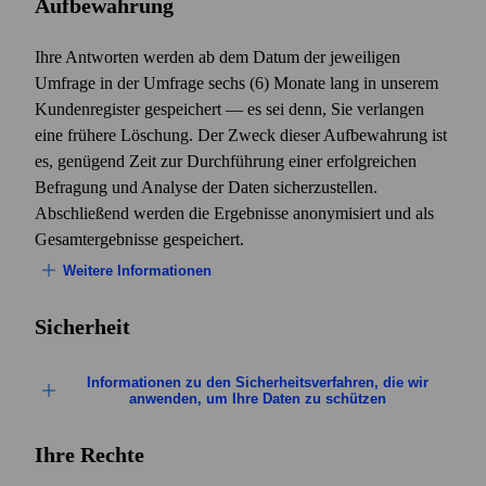
Aufbewahrung
Vertrieb und Lieferung
Ihre Antworten werden ab dem Datum der jeweiligen
Wir tauschen (senden und empfangen) einige Ihrer
Umfrage in der Umfrage sechs (6) Monate lang in unserem
persönlichen Daten mit unseren Distribution-Partnern
Kundenregister gespeichert — es sei denn, Sie verlangen
aus (Betreiber, Webstores usw.), die unsere Services
eine frühere Löschung. Der Zweck dieser Aufbewahrung ist
vermarkten, vertreiben, verwalten und Support dafür
es, genügend Zeit zur Durch­führung einer erfolgreichen
bieten. Wir ermöglichen diesen Unternehmen Zugriff auf
Befragung und Analyse der Daten sicherzustellen.
die persönlichen Daten, die sie für die vereinbarten
Abschließend werden die Ergebnisse anonymisiert und als
Aktivitäten benötigen. Der Sinn dieser Datenweitergabe
Gesamtergebnisse gespeichert.
ist, Ihnen eine nahtlose Kundenerfahrung zu
Weitere Informationen
ermöglichen. Dazu zählen Aktivitäten wie
Kundenmanagement, Service-Support,
Dieser Text ergänzt die servicespezifischen
Sicherheit
Vorfallsmanagement und Problembehebung, Direkt-
Aufbewahrungsfristen. Laut gesetzlicher Vorgabe sind
Marketing sowie Rechnungsstellung.
personenbezogene Daten zu löschen oder zu
Informationen zu den Sicherheitsverfahren, die wir
anonymisieren, wenn sie für ihren Zweck nicht mehr
Unsere Vertriebspartner haben wahrscheinlich ein bereits
anwenden, um Ihre Daten zu schützen
benötigt werden.
bestehendes Kundenverhältnis zu Ihnen. Diese Partner
Bei der Übertragung, Speicherung oder Verarbeitung
und Unternehmenskunden verarbeiten Ihre
Ihre Rechte
Einige personenbezogene Daten müssen jedoch aus
Ihrer persönlichen Daten richten wir uns nach strengen
personenbezogenen Daten als unabhängige Einheit auf
unterschiedlichen Gründen für längere Zeit und mit