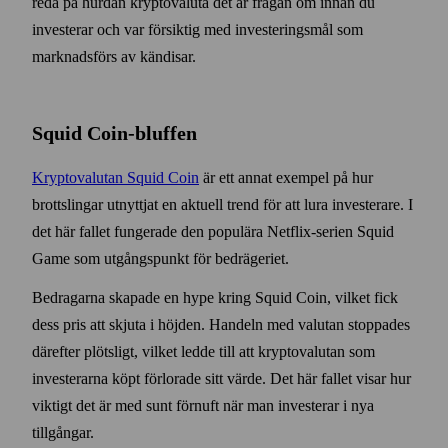
reda på hurdan krypto­valuta det är frågan om innan du
investerar och var försiktig med investerings­mål som
marknads­förs av kändisar.
Squid Coin-bluffen
Kryptovalutan Squid Coin
är ett annat exempel på hur
brottslingar utnyttjat en aktuell trend för att lura investerare. I
det här fallet fungerade den populära Netflix-serien Squid
Game som utgångs­punkt för bedrägeriet.
Bedragarna skapade en hype kring Squid Coin, vilket fick
dess pris att skjuta i höjden. Handeln med valutan stoppades
där­efter plötsligt, vilket ledde till att krypto­valutan som
investerarna köpt förlorade sitt värde. Det här fallet visar hur
viktigt det är med sunt förnuft när man investerar i nya
tillgångar.