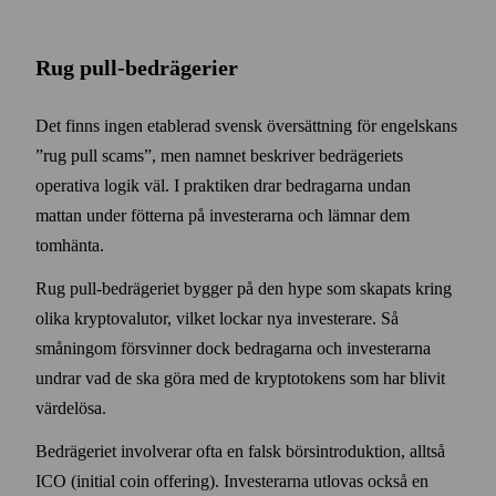
Rug pull-bedrägerier
Det finns ingen etablerad svensk över­sättning för engelskans
”rug pull scams”, men namnet beskriver bedrägeriets
operativa logik väl. I praktiken drar bedragarna undan
mattan under fötterna på investerarna och lämnar dem
tomhänta.
Rug pull-bedrägeriet bygger på den hype som skapats kring
olika krypto­valutor, vilket lockar nya investerare. Så
småningom försvinner dock bedragarna och investerarna
undrar vad de ska göra med de krypto­tokens som har blivit
värdelösa.
Bedrägeriet involverar ofta en falsk börs­introduktion, alltså
ICO (initial coin offering). Investerarna utlovas också en