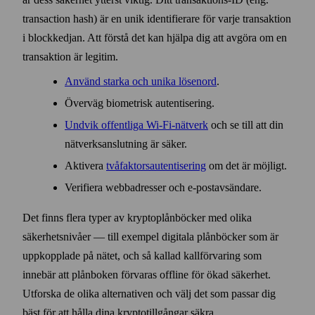
trans­action hash) är en unik identifierare för varje trans­aktion
i block­kedjan. Att förstå det kan hjälpa dig att avgöra om en
trans­aktion är legitim.
Använd starka och unika lösenord
.
Överväg biometrisk autentisering.
Undvik offentliga Wi-Fi-nätverk
och se till att din
nätverks­anslutning är säker.
Aktivera
tvåfaktors­autentisering
om det är möjligt.
Verifiera webbadresser och e‑post­avsändare.
Det finns flera typer av krypto­plån­böcker med olika
säkerhets­nivåer — till exempel digitala plån­böcker som är
upp­kopplade på nätet, och så kallad kall­förvaring som
innebär att plån­boken förvaras offline för ökad säkerhet.
Utforska de olika alternativen och välj det som passar dig
bäst för att hålla dina krypto­tillgångar säkra.