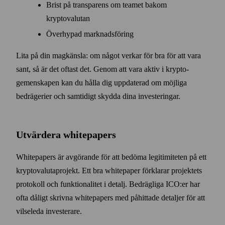
Brist på transparens om teamet bakom
kryptovalutan
Överhypad marknadsföring
Lita på din magkänsla: om något verkar för bra för att vara
sant, så är det oftast det. Genom att vara aktiv i krypto­
gemenskapen kan du hålla dig uppdaterad om möjliga
bedrägerier och sam­tidigt skydda dina investeringar.
Utvärdera whitepapers
Whitepapers är avgörande för att bedöma legitimiteten på ett
krypto­valuta­projekt. Ett bra whitepaper förklarar projektets
protokoll och funktionalitet i detalj. Bedrägliga ICO:er har
ofta dåligt skrivna white­papers med påhittade detaljer för att
vilse­leda investerare.