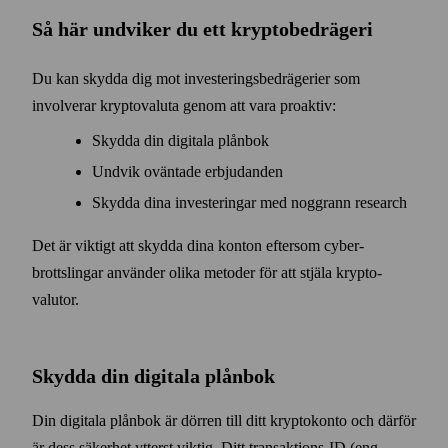
Så här undviker du ett krypto­bedrägeri
Du kan skydda dig mot investerings­bedrägerier som
involverar krypto­valuta genom att vara proaktiv:
Skydda din digitala plånbok
Undvik oväntade erbjudanden
Skydda dina investeringar med noggrann research
Det är viktigt att skydda dina konton eftersom cyber­
brottslingar använder olika metoder för att stjäla krypto­
valutor.
Skydda din digitala plånbok
Din digitala plånbok är dörren till ditt krypto­konto och därför
är dess säkerhet ytterst viktig. Ditt trans­aktions-ID (eng.