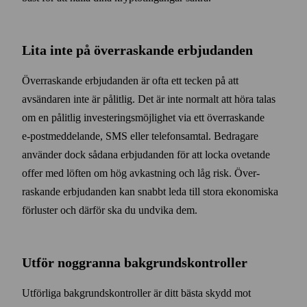
Lita inte på överraskande erbjudanden
Överraskande erbjudanden är ofta ett tecken på att
avsändaren inte är pålitlig. Det är inte normalt att höra talas
om en pålitlig investerings­möjlighet via ett över­raskande
e‑post­meddelande, SMS eller telefon­samtal. Bedragare
använder dock sådana erbjudanden för att locka ovetande
offer med löften om hög avkastning och låg risk. Över­
raskande erbjudanden kan snabbt leda till stora ekonomiska
förluster och därför ska du undvika dem.
Utför noggranna bakgrunds­kontroller
Utförliga bakgrunds­kontroller är ditt bästa skydd mot