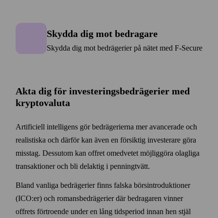
Skydda dig mot bedragare
Skydda dig mot bedragare
Skydda dig mot bedrägerier på nätet med F‑Secure
Akta dig för investerings­bedrägerier med
krypto­valuta
Artificiell intelligens gör bedrägerierna mer avancerade och
realistiska och därför kan även en försiktig investerare göra
misstag. Dess­utom kan offret omedvetet möjlig­göra olagliga
trans­aktioner och bli delaktig i penning­tvätt.
Bland vanliga bedrägerier finns falska börs­introduktioner
(ICO:er) och romans­bedrägerier där bedragaren vinner
offrets förtroende under en lång tids­period innan hen stjäl