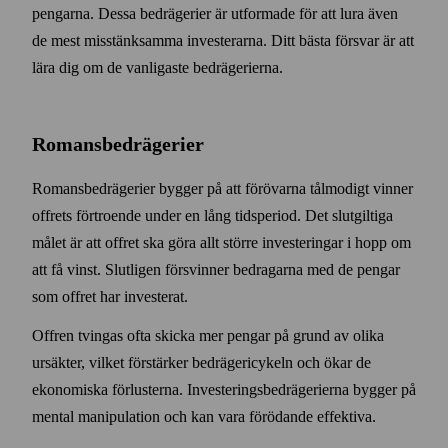
pengarna. Dessa bedrägerier är utformade för att lura även
de mest miss­tänksamma investerarna. Ditt bästa försvar är att
lära dig om de vanligaste bedrägerierna.
Romans­bedrägerier
Romans­bedrägerier bygger på att förövarna tål­modigt vinner
offrets förtroende under en lång tids­period.
Det slut­giltiga
målet är att offret ska göra allt större investeringar i hopp om
att få vinst. Slutligen försvinner bedragarna med de pengar
som offret har investerat.
Offren tvingas ofta skicka mer pengar på grund av olika
ursäkter, vilket förstärker bedrägeri­cykeln och ökar de
ekonomiska förlusterna. Investerings­bedrägerierna bygger på
mental manipulation och kan vara förödande effektiva.