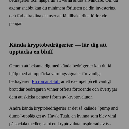
bedrägerier och hjälpa till att varna andra användare. Om du
agerar snabbt kan du minimera förlusten på din investering
och förbättra dina chanser att få tillbaka dina förlorade
pengar.
Kända krypto­bedrägerier — lär dig att
upptäcka en bluff
Genom att bekanta dig med kända bedrägerier kan du få
hjälp med att upptäcka varnings­signaler för vanliga
bedrägerier.
En romans­bluff
är ett exempel på ett vanligt
brott där bedragaren vinner offrets förtroende och över­tygar
dem att skicka pengar i form av krypto­valutor.
Andra kända krypto­bedrägerier är det så kallade ”pump and
dump”-upplägget av Hawk Tuah, en kvinna som blev viral
på sociala medier, samt en krypto­valuta inspirerad av tv-