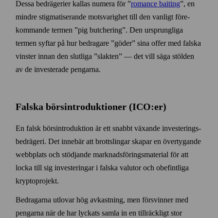
Dessa bedrägerier kallas numera för ”
romance baiting
”, en
mindre stigmatiserande mot­svarighet till den vanligt före­
kommande termen ”pig butchering”. Den ursprungliga
termen syftar på hur bedragare ”göder” sina offer med falska
vinster innan den slutliga ”slakten” — det vill säga stölden
av de investerade pengarna.
Falska börs­introduktioner (ICO:er)
En falsk börs­introduktion är ett snabbt växande investerings­
bedrägeri. Det innebär att brottslingar skapar en över­tygande
webb­plats och stödjande marknads­förings­material för att
locka till sig investeringar i falska valutor och obefintliga
krypto­projekt.
Bedragarna utlovar hög avkastning, men försvinner med
pengarna när de har lyckats samla in en till­räckligt stor