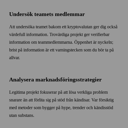
Undersök teamets medlemmar
Att undersöka teamet bakom ett krypto­valutan ger dig också
värde­full information. Tro­värdiga projekt ger verifierbar
information om team­medlemmarna. Öppenhet är nyckeln;
brist på information är ett varnings­tecken som du bör ta på
allvar.
Analysera marknads­förings­strategier
Legitima projekt fokuserar på att lösa verkliga problem
snarare än att förlita sig på stöd från kändisar. Var försiktig
med metoder som bygger på hype, trender och kändis­stöd
utan substans.