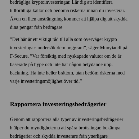
bedrägliga krypto­investeringar. Lär dig att identifiera
tillförlitliga källor och bedöma riskerna innan du investerar.
Även en liten ansträngning kommer att hjälpa dig att skydda
dina pengar från bedragare.
”Det här är ett viktigt råd till alla som över­väger krypto­
investeringar: under­sök dem noggrant”, säger Munyiandi på
F‑Secure. ”Var försiktig med nyskapade valutor om de är
baserade på hype och inte har någon betydande upp­
backning. Ha inte heller bråttom, utan bedöm riskerna med
varje investerings­möjlighet över tid.”
Rapportera investerings­bedrägerier
Genom att rapportera alla typer av investerings­bedrägerier
hjälper du myndigheterna att spåra brottslingar, bekämpa
bedrägerier och skydda investerare från ytterligare