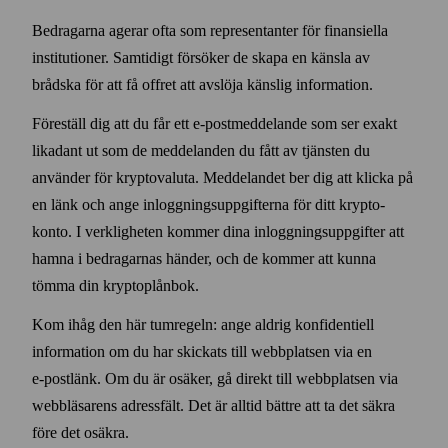
Bedragarna agerar ofta som representanter för finansiella
institutioner. Sam­tidigt försöker de skapa en känsla av
brådska för att få offret att avslöja känslig information.
Föreställ dig att du får ett e‑post­meddelande som ser exakt
likadant ut som de meddelanden du fått av tjänsten du
använder för krypto­valuta. Meddelandet ber dig att klicka på
en länk och ange inloggnings­uppgifterna för ditt krypto­
konto. I verkligheten kommer dina inloggnings­uppgifter att
hamna i bedragarnas händer, och de kommer att kunna
tömma din krypto­plånbok.
Kom ihåg den här tum­regeln: ange aldrig konfidentiell
information om du har skickats till webb­platsen via en
e‑post­länk. Om du är osäker, gå direkt till webb­platsen via
webb­läsarens adress­fält. Det är alltid bättre att ta det säkra
före det osäkra.