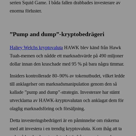
serien Squid Game. I båda fallen drabbades investerare av
enorma förluster.
”Pump and dump”-krypto­bedrägeri
Haliey Welchs kryptovaluta
HAWK blev känd från Hawk
Tuah-memen och nådde ett marknads­värde på 490 miljoner
dollar innan den kraschade med 95 % på bara några timmar.
Insiders kontrollerade 80–90% av token­utbudet, vilket ledde
till anklagelser om marknads­manipulation genom den så
kallade ”pump and dump”-strategin. Investerare har stämt
utvecklarna av HAWK-krypto­valutan och anklagat dem för
olaglig marknads­föring och försäljning.
Detta investerings­bedrägeri är en påminnelse om riskerna
med att investera i en trendig krypto­valuta. Kom ihåg att ta