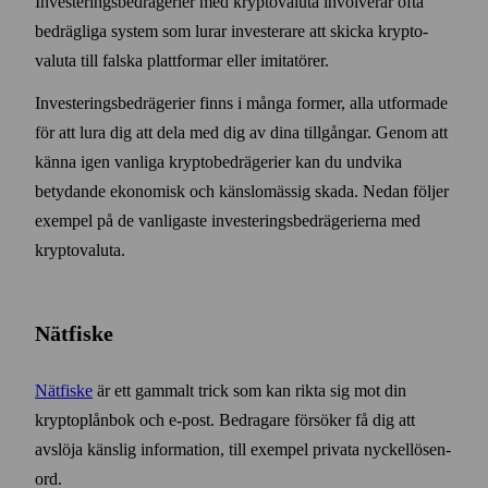
Investerings­bedrägerier med krypto­valuta involverar ofta
bedrägliga system som lurar investerare att skicka krypto­
valuta till falska plattformar eller imitatörer.
Investerings­bedrägerier finns i många former, alla utformade
för att lura dig att dela med dig av dina till­gångar. Genom att
känna igen vanliga krypto­bedrägerier kan du undvika
betydande ekonomisk och känslo­mässig skada. Nedan följer
exempel på de vanligaste investerings­bedrägerierna med
krypto­valuta.
Nätfiske
Nätfiske
är ett gammalt trick som kan rikta sig mot din
krypto­plån­bok och e‑post. Bedragare försöker få dig att
avslöja känslig information, till exempel privata nyckel­lösen­
ord.