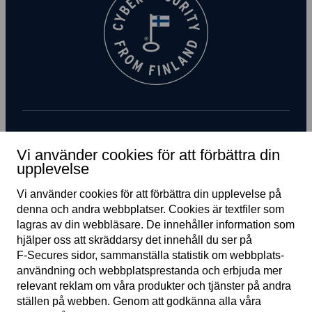
Prenumerera på nyhetsbrev
Vi använder cookies för att förbättra din
upplevelse
Vi använder cookies för att förbättra din upplevelse på
denna och andra webb­platser. Cookies är text­filer som
lagras av din webb­läsare. De innehåller information som
hjälper oss att skräddarsy det innehåll du ser på
F‑Secures sidor, samman­ställa statistik om webb­plats­
användning och webb­plats­prestanda och erbjuda mer
SE
relevant reklam om våra produkter och tjänster på andra
ställen på webben. Genom att godkänna alla våra