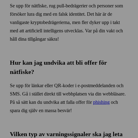
Se upp för nätfiske, rug pull-bedrägerier och personer som
försöker lura dig med en falsk identitet. Det här är de
vanligaste krypto­bedrägerierna, men fler dyker upp i takt
med att artificiell intelligens utvecklas. Var på din vakt och
håll dina tillgångar säkra!
Hur kan jag undvika att bli offer för
nätfiske?
Se upp för länkar eller QR-koder i e‑post­meddelanden och
SMS. Gå i stället direkt till webb­platsen via din webb­läsare.
På så sätt kan du undvika att falla offer för
phishing
och
spara dig själv en massa besvär!
Vilken typ av varnings­signaler ska jag leta