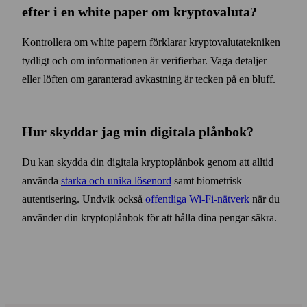
efter i en white paper om krypto­valuta?
Kontrollera om white papern förklarar krypto­valuta­tekniken
tydligt och om informationen är verifierbar. Vaga detaljer
eller löften om garanterad avkastning är tecken på en bluff.
Hur skyddar jag min digitala plånbok?
Du kan skydda din digitala krypto­plån­bok genom att alltid
använda
starka och unika lösen­ord
samt bio­metrisk
autentisering. Undvik också
offentliga Wi‑Fi-nätverk
när du
använder din krypto­plånbok för att hålla dina pengar säkra.