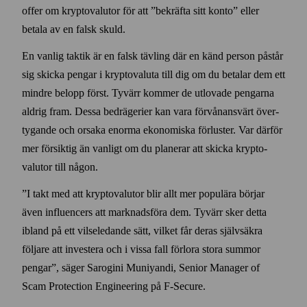
offer om krypto­valutor för att ”bekräfta sitt konto” eller
betala av en falsk skuld.
En vanlig taktik är en falsk tävling där en känd person påstår
sig skicka pengar i krypto­valuta till dig om du betalar dem ett
mindre belopp först. Tyvärr kommer de utlovade pengarna
aldrig fram. Dessa bedrägerier kan vara förvånansvärt över­
tygande och orsaka enorma ekonomiska förluster. Var därför
mer försiktig än vanligt om du planerar att skicka krypto­
valutor till någon.
”I takt med att krypto­valutor blir allt mer populära börjar
även influencers att marknads­föra dem. Tyvärr sker detta
ibland på ett vilse­ledande sätt, vilket får deras själv­säkra
följare att investera och i vissa fall förlora stora summor
pengar”, säger Sarogini Muniyandi, Senior Manager of
Scam Protection Engineering på F‑Secure.