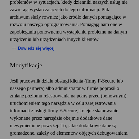
problemów w sytuacjach, kiedy dzienniki naszych usług nie
zawierają wystarczających do tego informacji. Plik
archiwum służy również jako źródło danych pomagające w
rozwoju naszego oprogramowania. Pomagają nam one w
zapobieganiu ponownemu wystąpieniu problemu na danym
urządzeniu lub urządzeniach innych klientów.
Dowiedz się więcej
W zasadach i powiadomieniach dotyczących ochrony
Modyfikacje
prywatności związanych z usługami i interakcjami
opisano konkretne cele wykorzystywania danych
Jeśli pracownik działu obsługi klienta (firmy F‑Secure lub
osobowych gromadzonych przez poszczególne usługi
naszego partnera) albo administrator w firmie poprosił o
lub przetwarzanych w ramach takich działań.
zmianę poziomu rejestrowania na pełny przed (ponownym)
Oprócz tych celów szczegółowych, do wszystkich
uruchomieniem tego narzędzia w celu zarejestrowania
naszych usług mają zastosowanie następujące ogólne
informacji z usługi firmy F‑Secure, kolejne skanowanie
cele wykorzystywania danych osobowych:
wykonane przez narzędzie obejmie dodatkowe dane
Obsługa świadczenia usług.
Aby świadczyć
niewymienione powyżej. To, jakie dodatkowe dane są
użytkownikom usługi, przetwarzamy dane w
gromadzone, zależy od elementów objętych debugowaniem.