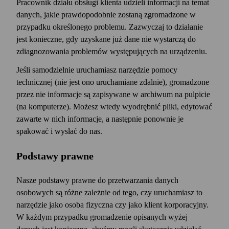
następujących celach:
Pracownik działu obsługi klienta udzieli informacji na temat
danych, jakie prawdopodobnie zostaną zgromadzone w
Wędrówka klienta.
Identyfikowanie
przypadku określonego problemu. Zazwyczaj to działanie
autoryzowanych użytkowników,
jest konieczne, gdy uzyskane już dane nie wystarczą do
przetwarzanie i śledzenie transakcji,
zdiagnozowania problemów występujących na urządzeniu.
administrowanie kontem, dostarczanie
zamówień, wystawianie faktur i zarządzanie
Jeśli samodzielnie uruchamiasz narzędzie pomocy
licencjami;
technicznej (nie jest ono uruchamiane zdalnie), gromadzone
Dostarczanie, naprawianie i polepszanie.
przez nie informacje są zapisywane w archiwum na pulpicie
Dostarczanie, obsługa i rozwijanie naszych
(na komputerze). Możesz wtedy wyodrębnić pliki, edytować
usług oraz witryn internetowych, a także
zawarte w nich informacje, a następnie ponownie je
świadczenie pomocy dotyczącej tych usług.
spakować i wysłać do nas.
Analiza.
Śledzenie sposobu pozyskiwania i
Podstawy prawne
używania naszych usług, co umożliwia nam
ulepszanie usług, zarządzanie relacjami
użytkownika z klientami i przesyłanie
Nasze podstawy prawne do przetwarzania danych
użytkownikowi odpowiednich wiadomości.
osobowych są różne zależnie od tego, czy uruchamiasz to
narzędzie jako osoba fizyczna czy jako klient korporacyjny.
Komunikacja.
Wysyłanie użytkownikowi
W każdym przypadku gromadzenie opisanych wyżej
informacji związanych z usługami,