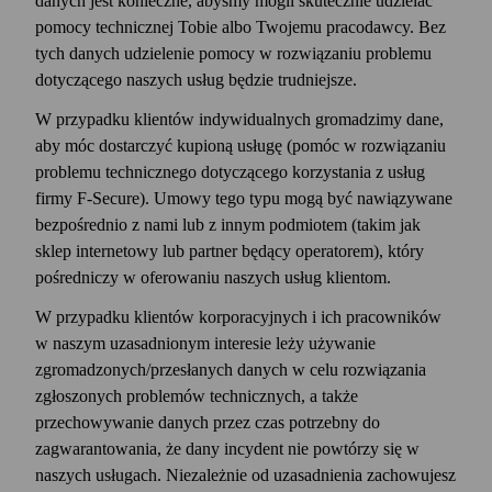
danych jest konieczne, abyśmy mogli skutecznie udzielać
przeprowadzanie ankiet z klientami i
pomocy technicznej Tobie albo Twojemu pracodawcy. Bez
reklamowanie użytkownikowi naszych usług.
tych danych udzielenie pomocy w rozwiązaniu problemu
Faktyczna komunikacja może być
dotyczącego naszych usług będzie trudniejsze.
obsługiwana przez firmę F‑Secure lub przez
naszych partnerów.
W przypadku klientów indywidualnych gromadzimy dane,
Regulacje.
Zapobieganie oszukańczym,
aby móc dostarczyć kupioną usługę (pomóc w rozwiązaniu
nielegalnym działaniom i działaniom
problemu technicznego dotyczącego korzystania z usług
naruszającym prawa innych podmiotów oraz
firmy F‑Secure). Umowy tego typu mogą być nawiązywane
przestrzeganie obowiązujących przepisów i
bezpośrednio z nami lub z innym podmiotem (takim jak
postanowień prawnych.
sklep internetowy lub partner będący operatorem), który
pośredniczy w oferowaniu naszych usług klientom.
W przypadku klientów korporacyjnych i ich pracowników
w naszym uzasadnionym interesie leży używanie
zgromadzonych/przesłanych danych w celu rozwiązania
zgłoszonych problemów technicznych, a także
przechowywanie danych przez czas potrzebny do
zagwarantowania, że dany incydent nie powtórzy się w
naszych usługach. Niezależnie od uzasadnienia zachowujesz