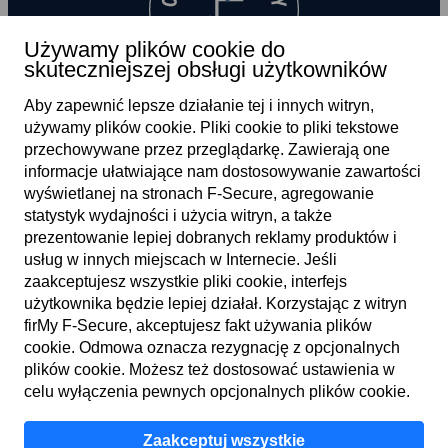
Używamy plików cookie do
skuteczniejszej obsługi użytkowników
Aby zapewnić lepsze działanie tej i innych witryn,
używamy plików cookie. Pliki cookie to pliki tekstowe
przechowywane przez przeglądarkę. Zawierają one
informacje ułatwiające nam dostosowywanie zawartości
wyświetlanej na stronach F‑Secure, agregowanie
statystyk wydajności i użycia witryn, a także
prezentowanie lepiej dobranych reklamy produktów i
PL
usług w innych miejscach w Internecie. Jeśli
zaakceptujesz wszystkie pliki cookie, interfejs
użytkownika będzie lepiej działał. Korzystając z witryn
firMy F‑Secure, akceptujesz fakt używania plików
Warunki użytkowania
cookie. Odmowa oznacza rezygnację z opcjonalnych
plików cookie. Możesz też dostosować ustawienia w
Zasady zachowania poufności
celu wyłączenia pewnych opcjonalnych plików cookie.
Pliki cookie
Zaakceptuj wszystkie