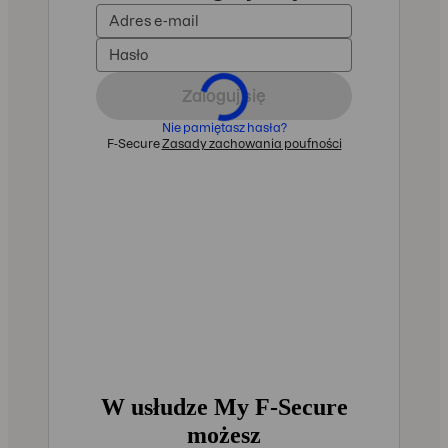
W usłudze My F‑Secure
możesz