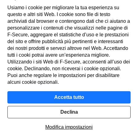
Usiamo i cookie per migliorare la tua esperienza su
questo e altri siti Web. I cookie sono file di testo
archiviati dal browser e contengono dati che ci aiutano a
personalizzare i contenuti che visualizzi nelle pagine di
F‑Secure, aggregare el statistiche d’uso e le prestazioni
IT
del sito e offrire pubblicità più pertinenti e interessanti
dei nostri prodotti e servezi altrove nel Web. Accettando
tutti i cooki potrai avere un’esperienza migliore.
Utilizzando i siti Web di F‑Secure, acconsenti all’uso dei
Termini di utilizzo
cookie. Declinando, non riceverai i cookie opzionali.
Puoi anche regolare le impostazioni per disabilitare
Informativa sulla privacy
alcuni cookie opzionali.
Cookie
Accetta tutto
Accessibilità
Declina
© F-Secure
2026
Modifica impostazioni