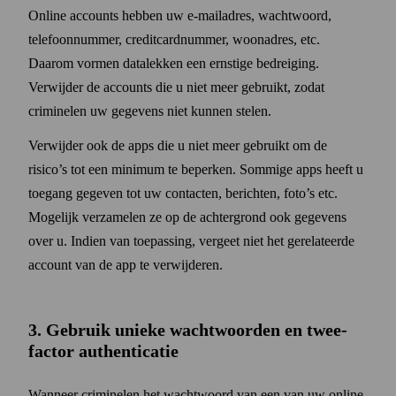
Online accounts hebben uw e‑mail­adres, wacht­woord,
telefoon­nummer, credit­card­nummer, woon­adres, etc.
Daarom vormen data­lekken een ernstige bedreiging.
Verwijder de accounts die u niet meer gebruikt, zodat
criminelen uw gegevens niet kunnen stelen.
Verwijder ook de apps die u niet meer gebruikt om de
risico’s tot een minimum te beperken. Sommige apps heeft u
toegang gegeven tot uw contacten, berichten, foto’s etc.
Mogelijk verzamelen ze op de achter­grond ook gegevens
over u. Indien van toepassing, vergeet niet het gerelateerde
account van de app te verwijderen.
3. Gebruik unieke wacht­woorden en twee-
factor authenticatie
Wanneer criminelen het wacht­woord van een van uw online