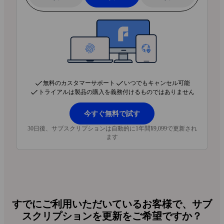
F‑Secureを追加。アプリとメールで日本語
サポートいたします。
じっくり検討
— 30日間無料でお試し。い
つでもキャンセル可能、追加料金なし。最
初のお支払い前にお知らせします。
無料のカスタマーサポート
いつでもキャンセル可能
トライアルは製品の購入を義務付けるものではありません
今すぐ無料で試す
30日後、サブスクリプションは自動的に1年間¥9,099で更新され
ます
すでにご利用いただいているお客様で、サブ
スクリプションを更新をご希望ですか？