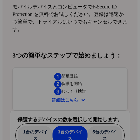
モバイルデバイスとコンピュータでF‑Secure ID
Protection を無料でお試しください。登録は迅速か
つ簡単で、トライアルはいつでもキャンセルできま
す。
3つの簡単なステップで始めましょう：
簡単登録
保護を開始
じっくり検討
詳細はこちら
簡単登録
— 次のステップで情報を入力。
保護するデバイスの数を選択して開始します。
アカウント作成から最初のデバイス保護ま
で、わずか5分で完了します。
1台のデバイ
3台のデバイ
5台のデバイ
保護を開始
— 保護したいデバイスに
ス
ス
ス