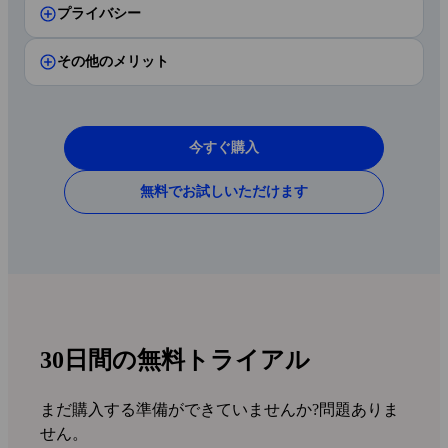
プライバシー
ショッピング保護
ランサムウェア保護
その他のメリット
パーソナルVPN
ブラウザ保護
ゲームモード
MY F‑SECUREアカウント
WI‑FI保護
SMS詐欺保護
デバイスロックチェック
今すぐ購入
リモート管理
仮想ロケーション
フィッシング対策
OSのアップデートのチェッ
ク
無料でお試しいただけます
無料カスタマーサポート
キルスイッチ
バンキング保護
プライバシー・アドバイザ
ー
30日間返金保証
無制限のトラフィック
WI-FI保護
複数の言語で利用可能
広告ブロッカー
30日間の無料トライアル
COOKIEポップアップブロ
ッカー
まだ購入する準備ができていませんか?問題ありま
せん。
スキャムスキャナー