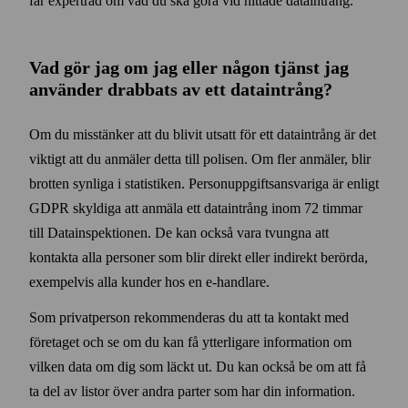
får expert­råd om vad du ska göra vid hittade data­intrång.
Vad gör jag om jag eller någon tjänst jag
använder drabbats av ett data­intrång?
Om du miss­tänker att du blivit utsatt för ett data­intrång är det
viktigt att du anmäler detta till polisen. Om fler anmäler, blir
brotten synliga i statistiken. Person­uppgifts­ansvariga är enligt
GDPR skyldiga att anmäla ett data­intrång inom 72 timmar
till Data­inspektionen. De kan också vara tvungna att
kontakta alla personer som blir direkt eller indirekt berörda,
exempel­vis alla kunder hos en e‑handlare.
Som privat­person rekommenderas du att ta kontakt med
företaget och se om du kan få ytterligare information om
vilken data om dig som läckt ut. Du kan också be om att få
ta del av listor över andra parter som har din information.