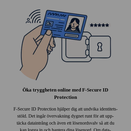
Öka tryggheten online med F‑Secure ID
Protection
F‑Secure ID Protection hjälper dig att undvika identitets­
stöld. Det ingår över­vakning dygnet runt för att upp­
täcka data­intrång och även ett lösen­ords­valv så att du
kan logga in och hantera dina lösen­ord. Om data­