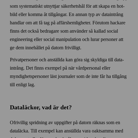
som systematiskt utnyttjar säkerhets­hål för att skapa en hot­
bild eller komma åt till­gångar. En annan typ av data­intrång
handlar om att få tag på affärs­hemligheter. För­utom hackare
finns det också bedragare som använder så kallad social
engineering eller social manipulation och lurar personer att
ge dem inne­hållet på datorn fri­villigt.
Privat­personer och anställda kan göra sig skyldiga till data­
intrång. Det finns exempel på när vård­personal eller
myndighets­personer läst journaler som de inte får ha till­gång
till enligt lag.
Data­läckor, vad är det?
Ofrivillig spridning av upp­gifter på datorn räknas som en
data­läcka. Till exempel kan anställda vara oakt­samma med