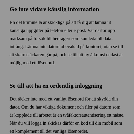
Ge inte vidare känslig information
En del kriminella är skickliga på att få dig att lämna ut
känsliga uppgifter på telefon eller e‑post. Var därför upp­
märksam på försök till bedrägeri som kan leda till data­
intrång. Lämna inte datorn obevakad på kontoret, utan se till
att skärms­läckaren går på, och se till att ny åtkomst endast är
möjlig med ett lösen­ord.
Se till att ha en ordentlig inloggning
Det räcker inte med ett vanligt lösen­ord för att skydda din
dator. Om du har viktiga dokument och filer på datorn som
är kopplade till arbetet är en två­faktors­autentisering ett måste.
När du vill logga in skickas därför en kod till din mobil som
ett komplement till det vanliga lösen­ordet.