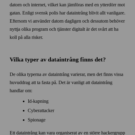
datorn och internet, vilket kan jäm­föras med en ytter­dörr mot
gatan. Enligt svensk polis har data­intrång blivit allt vanligare.
Efter­som vi använder datorn dagligen och dess­utom behöver
nyttja olika program och tjänster digitalt är det svårt att ha
koll på alla risker.
Vilka typer av data­intrång finns det?
De olika typerna av data­intrång varierar, men det finns vissa
huvud­drag att ta fasta på. Det är vanligt att data­intrång
handlar om:
Id-kapning
Cyber­attacker
Spionage
Ett data­intrång kan vara organiserat av en större hacker­grupp