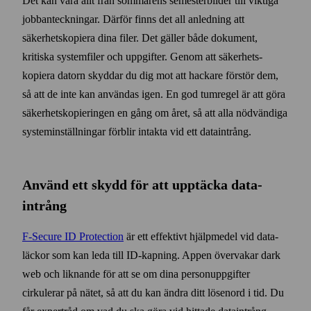
Det kan vara allt från sommarens semester­bilder till viktiga
jobb­anteckningar. Därför finns det all anledning att
säkerhets­kopiera dina filer. Det gäller både dokument,
kritiska system­filer och upp­gifter. Genom att säkerhets­
kopiera datorn skyddar du dig mot att hackare förstör dem,
så att de inte kan användas igen. En god tum­regel är att göra
säkerhets­kopieringen en gång om året, så att alla nöd­vändiga
system­inställningar förblir intakta vid ett data­intrång.
Använd ett skydd för att upp­täcka data­
intrång
F‑Secure ID Protection
är ett effektivt hjälp­medel vid data­
läckor som kan leda till ID-kapning. Appen över­vakar dark
web och liknande för att se om dina person­uppgifter
cirkulerar på nätet, så att du kan ändra ditt lösen­ord i tid. Du