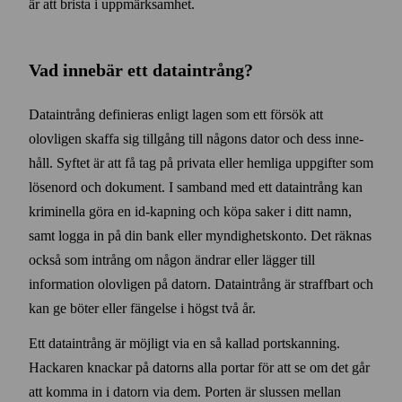
är att brista i uppmärksamhet.
Vad innebär ett data­intrång?
Data­intrång definieras enligt lagen som ett försök att
olovligen skaffa sig till­gång till någons dator och dess inne­
håll. Syftet är att få tag på privata eller hemliga upp­gifter som
lösen­ord och dokument. I sam­band med ett data­intrång kan
kriminella göra en id-kapning och köpa saker i ditt namn,
samt logga in på din bank eller myndighets­konto. Det räknas
också som intrång om någon ändrar eller lägger till
information olovligen på datorn. Data­intrång är straff­bart och
kan ge böter eller fängelse i högst två år.
Ett data­intrång är möjligt via en så kallad port­skanning.
Hackaren knackar på datorns alla portar för att se om det går
att komma in i datorn via dem. Porten är slussen mellan