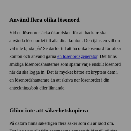
Använd flera olika lösen­ord
Vid en lösen­ords­läcka ökar risken för att hackare ska
använda lösen­ordet till alla dina konton. Den tjänsten vill du
väl inte bjuda på? Se därför till att ha olika lösen­ord för olika
konton och använd gärna
en lösen­ords­generator
. Det finns
smidiga lösen­ords­hanterare som sparar varje enskilt lösen­ord
när du ska logga in. Det är mycket bättre att kryptera dem i
en lösen­ords­hanterare än att skriva ner lösen­ordet i din
antecknings­bok eller liknande.
Glöm inte att säkerhets­kopiera
På datorn finns säkerligen flera saker som du är rädd om.