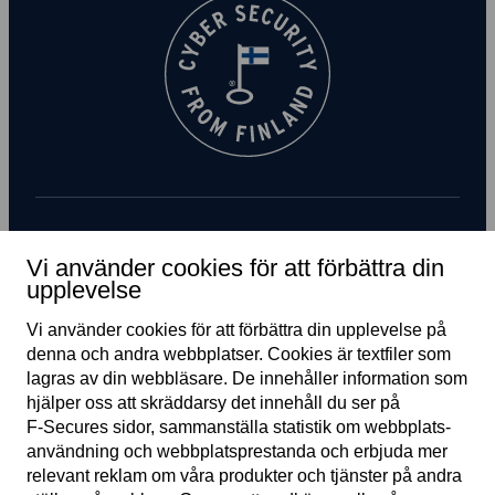
Prenumerera på nyhetsbrev
Vi använder cookies för att förbättra din
upplevelse
Vi använder cookies för att förbättra din upplevelse på
denna och andra webb­platser. Cookies är text­filer som
lagras av din webb­läsare. De innehåller information som
hjälper oss att skräddarsy det innehåll du ser på
F‑Secures sidor, samman­ställa statistik om webb­plats­
användning och webb­plats­prestanda och erbjuda mer
SE
relevant reklam om våra produkter och tjänster på andra