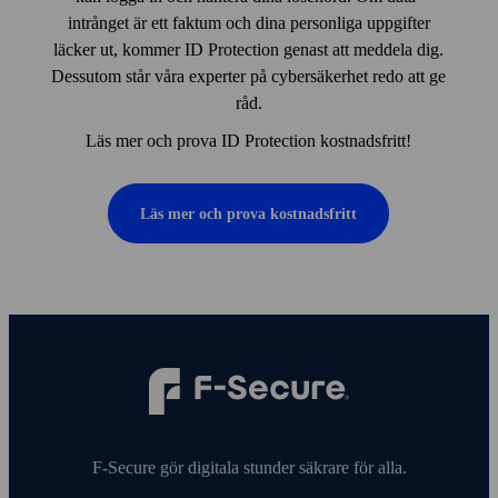
intrånget är ett faktum och dina personliga upp­gifter
läcker ut, kommer ID Protection genast att meddela dig.
Dess­utom står våra experter på cyber­säkerhet redo att ge
råd.
Läs mer och prova ID Protection kostnads­fritt!
Läs mer och prova kostnads­fritt
F‑Secure gör digitala stunder säkrare för alla.