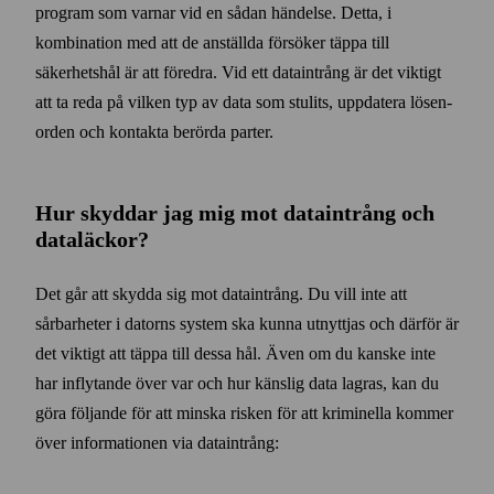
program som varnar vid en sådan händelse. Detta, i
kombination med att de anställda försöker täppa till
säkerhets­hål är att föredra. Vid ett data­intrång är det viktigt
att ta reda på vilken typ av data som stulits, upp­datera lösen­
orden och kontakta berörda parter.
Hur skyddar jag mig mot data­intrång och
data­läckor?
Det går att skydda sig mot data­intrång. Du vill inte att
sårbarheter i datorns system ska kunna utnyttjas och därför är
det viktigt att täppa till dessa hål. Även om du kanske inte
har inflytande över var och hur känslig data lagras, kan du
göra följande för att minska risken för att kriminella kommer
över informationen via data­intrång: