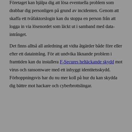
Före­taget kan hjälpa dig att lösa eventuella problem som
drabbar dig personligen på grund av incidenten. Genom att
skaffa ett två­faktors­login kan du stoppa en person från att
logga in via lösen­ordet som läckt ut i samband med data­
intrånget.
Det finns alltså all anledning att vidta åtgärder både före eller
efter ett data­intrång. För att undvika liknande problem i
fram­tiden kan du installera
F‑Secures hel­täckande skydd
mot
virus och ransom­ware med ett inbyggt identitets­skydd.
Förhoppningsvis har du nu mer koll på hur du kan skydda
dig bättre mot hackare och cyber­brottslingar.