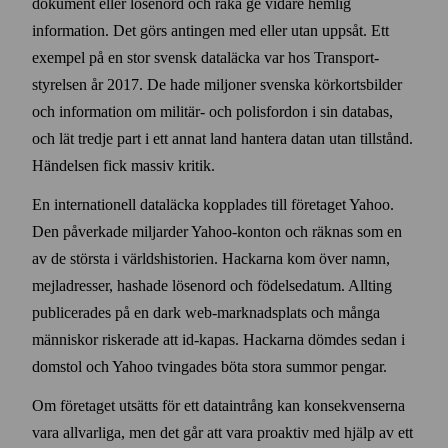
dokument eller lösen­ord och råka ge vidare hemlig
information. Det görs antingen med eller utan upp­såt. Ett
exempel på en stor svensk data­läcka var hos Trans­port­
styrelsen år 2017. De hade miljoner svenska kör­korts­bilder
och information om militär- och polis­fordon i sin data­bas,
och lät tredje part i ett annat land hantera datan utan till­stånd.
Händelsen fick massiv kritik.
En inter­nationell data­läcka kopplades till företaget Yahoo.
Den påverkade miljarder Yahoo-konton och räknas som en
av de största i världs­historien. Hackarna kom över namn,
mejl­adresser, hashade lösen­ord och födelse­datum. Allting
publicerades på en dark web-marknads­plats och många
människor riskerade att id-kapas. Hackarna dömdes sedan i
dom­stol och Yahoo tvingades böta stora summor pengar.
Om företaget utsätts för ett data­intrång kan konsekvenserna
vara all­varliga, men det går att vara pro­aktiv med hjälp av ett