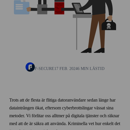
F-SECURE
17 FEB. 2024
6 MIN LÄSTID
Trots att de flesta är flitiga dator­användare sedan länge har
data­intrången ökat, efter­som cyber­brottslingar vässat sina
metoder. Vi förlitar oss alltmer på digitala tjänster och räknar
med att de är säkra att använda. Kriminella vet hur enkelt det