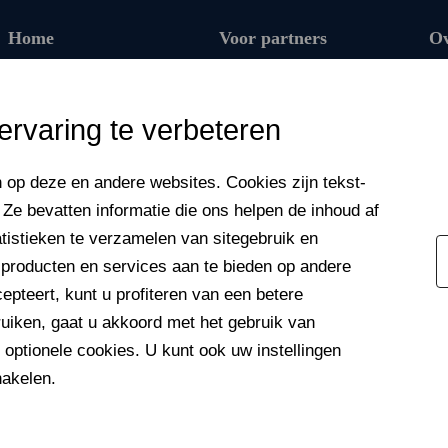
Home
Voor partners
Ov
Producten
Waarom partner
worden?
Abonnement verlengen
rvaring te verbeteren
Voor operators
Artikelen
Voor retail
Gratis tools
op deze en andere web­sites. Cookies zijn tekst­
Voor banken
e bevatten informatie die ons helpen de inhoud af
My F‑Secure
Voor verzekeraars
tistieken te verzamelen van site­gebruik en
Contact opnemen met
onder­steuning
Partner­programma
 producten en services aan te bieden op andere
Neem contact met ons
epteert, kunt u profiteren van een betere
op
ruiken, gaat u akkoord met het gebruik van
 optionele cookies. U kunt ook uw instellingen
hakelen.
Service­voorwaarden
Privacy­beleid
Cookies
Toegankelijkheid