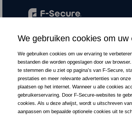
F‑Secure maakt elk digitaal moment nog
We gebruiken cookies om uw e
veiliger, voor iedereen.
We gebruiken cookies om uw ervaring te verbeteren 
bestanden die worden opgeslagen door uw browser. Z
te stemmen die u ziet op pagina’s van F‑Secure, sta
prestaties en meer relevante advertenties van onze
plaatsen op het internet. Wanneer u alle cookies acc
gebruikers­ervaring. Door F‑Secure-web­sites te geb
cookies. Als u deze afwijst, wordt u uitschreven van
aanpassen om bepaalde optionele cookies uit te sc
© F-Secure
2026