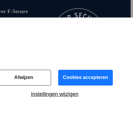
er F‑Secure
Ons verhaal
Deelnemen
Voor media
Duurzaamheid
Neem contact op
Voor beleggers
Afwijzen
Cookies accepteren
Instellingen wijzigen
NL