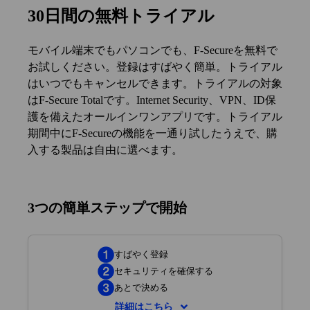
クリックし、フォームに入力してアカウントを
30日間の無料トライアル
作成します。
ダウンロード＆セットアップ
― y F‑Secureで最
モバイル端末でもパソコンでも、F‑Secureを無料で
大5台のデバイスを設定し、アプリをダウンロ
お試しください。登録はすばやく簡単。トライアル
ードします。
はいつでもキャンセルできます。トライアルの対象
F‑Secureを無料でお試しください
― トライア
はF‑Secure Totalです。Internet Security、VPN、ID保
ル期間中、選択した製品を無料でテストできま
護を備えたオールインワンアプリです。トライアル
す。
期間中にF‑Secureの機能を一通り試したうえで、購
あなた次第
― 条件はありません。私たちと同
入する製品は自由に選べます。
じように納得いただけたら、続けましょう。
3つの簡単ステップで開始
すばやく登録
セキュリティを確保する
あとで決める
詳細はこちら