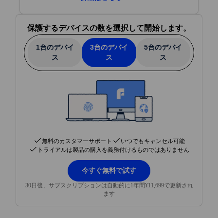
すばやく登録
― 次のステップで必要事項
保護するデバイスの数を選択して開始します。
を入力します。アカウントを作成し、わず
か5分で最初のデバイスを保護できます。
1台のデバイ
3台のデバイ
5台のデバイ
保護を開始
― 守りたいデバイスにF‑Secure
ス
ス
ス
を追加します。アプリとメールで、お使い
の言語にてセットアップ手順をご案内しま
す。
あとで決める
― 30日間、すべてをお試し
ください。いつでも無料でキャンセルでき
ます。初回のお支払いが近づいたらお知ら
せします。
無料のカスタマーサポート
いつでもキャンセル可能
トライアルは製品の購入を義務付けるものではありません
今すぐ無料で試す
30日後、サブスクリプションは自動的に1年間¥11,699で更新され
ます