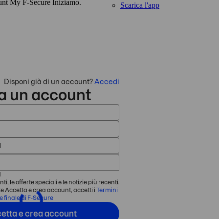
unt My F‑Secure Iniziamo.
Scarica l'app