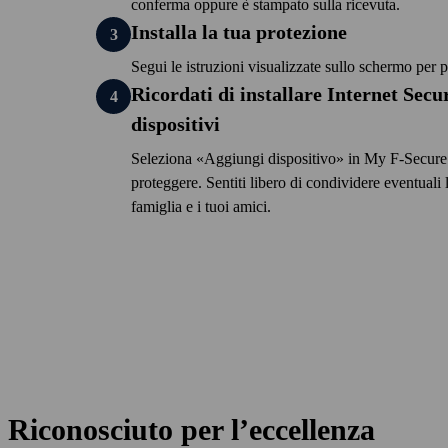
conferma oppure è stampato sulla ricevuta.
conferma oppure è stampato sulla ricevuta.
Installa la tua protezione
Hai appena attivato il tuo abboname
Segui le istruzioni visualizzate sullo schermo per p
I dispositivi aggiunti in precedenza a questo acco
reinstallati.
Ricordati di installare Internet Securi
dispositivi
Seleziona
Aggiungi dispositivo
in My F‑Secure e
proteggere. Sentiti libero di condividere eventuali l
famiglia e i tuoi amici.
Riconosciuto per l’eccellenza