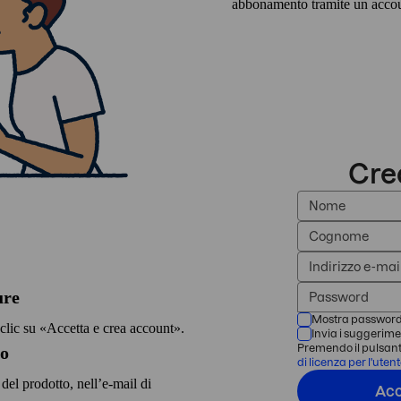
abbonamento tramite un acco
ount
.
ure
clic su
gina e fai clic su
Accetta e crea account
Accedi
.
.
to
to
del prodotto, nell’e‑mail di
del prodotto, nell’e‑mail di