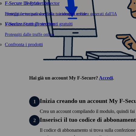
F-Secure ID Protection
F-Secure Deepfake Detector
Proteggi le tue password e la tua identità online
Identifica eventuali deepfake o immagini e video generati dall'IA
F-Secure Scam Protection
Visualizza tutti gli strumenti gratuiti
Proteggiti dalle truffe online
Confronta i prodotti
Hai già un account My F‑Secure?
Non hai ancora un account My F‑Secure?
Accedi
.
Crea acc
Inizia creando un account My F‑Sec
Accedi al tuo account My F‑Secure
Crea un account compilando il modulo, quindi fai 
Inserisci le tue credenziali nel modulo in questa pa
Inserisci il tuo codice di abbonamen
Inserisci il tuo codice di abbonamen
Il codice di abbonamento si trova sulla confezione 
Il codice di abbonamento si trova sulla confezione 