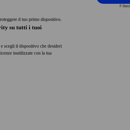
nto
roteggere il tuo primo dispositivo.
unt non devono essere
ty su tutti i tuoi
 scegli il dispositivo che desideri
icenze inutilizzate con la tua