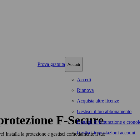
Prova gratuita
Accedi
Accedi
Rinnova
Acquista altre licenze
Gestisci il tuo abbonamento
protezione F‑Secure
Dettagli di fatturazione e cronol
Gestisci impostazioni account
e! Installa la protezione e gestisci comodamente il tuo