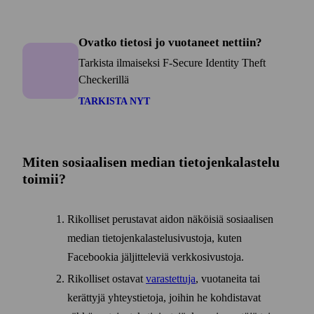
Ovatko tietosi jo vuotaneet nettiin?
Tarkista ilmaiseksi F‑Secure Identity Theft
Checkerillä
TARKISTA NYT
Miten sosiaalisen median tietojen­kalastelu
toimii?
Rikolliset perustavat aidon näköisiä sosiaalisen
median tietojen­kalastelu­sivustoja, kuten
Facebookia jäljitteleviä verkko­sivustoja.
Rikolliset ostavat
varastettuja
, vuotaneita tai
kerättyjä yhteys­tietoja, joihin he kohdistavat