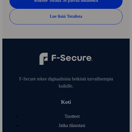
Kokeile Totalia 30 päivää ilmaiseksi
Lue lisää Totalista
F‑Secure tekee digitaalisista hetkistä turvallisempia
kaikille.
Koti
Tuotteet
Jatka tilaustasi