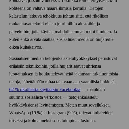
kohtaavat jossain vaiheessa. Taktiikka toimii erityisesti, kun
kohteena on valtava määrä ihmisiä kerralla. Tietojen­
kalastelun jatkuva tehokkuus johtuu siitä, että rikolliset
mukauttavat tekniikoitaan juuri niihin alustoihin ja
palveluihin, joita käyttää mahdollisimman moni ihminen. Ja
kuten ehkä arvata saattaa, sosiaalinen media on huijareille
oikea kulta­kaivos.
Sosiaalisen median tietojen­kalastelu­hyökkäykset perustuvat
erilaisiin tekniikoihin, joilla huijarit saavat uhriensa
luottamuksen ja houkuttelevat heitä jakamaan arka­luontoisia
tietoja, lähettämään rahaa tai avaamaan vaarallisia linkkejä.
62 % rikollisista käyttääkin Facebookia
— maailman
suurinta sosiaalista verkostoa — tietojen­kalastelu­
hyökkäyksiensä levittämiseen. Metan muut sovellukset,
WhatsApp (19 %) ja Instagram (9 %), tulevat huijareiden
toiseksi ja kolmanneksi suosituimpina alustoina.