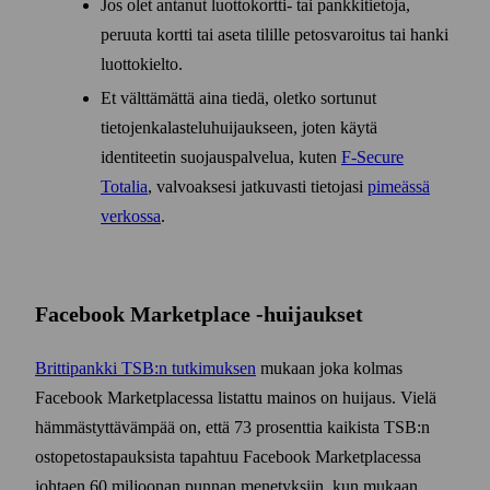
Jos olet antanut luottokortti- tai pankkitietoja,
peruuta kortti tai aseta tilille petosvaroitus tai hanki
luottokielto.
Et välttämättä aina tiedä, oletko sortunut
tietojenkalasteluhuijaukseen, joten käytä
identiteetin suojauspalvelua, kuten
F‑Secure
Totalia
, valvoaksesi jatkuvasti tietojasi
pimeässä
verkossa
.
Facebook Marketplace ‑huijaukset
Brittipankki TSB:n tutkimuksen
mukaan joka kolmas
Facebook Market­placessa listattu mainos on huijaus. Vielä
hämmästyttävämpää on, että 73 prosenttia kaikista TSB:n
osto­petos­tapauksista tapahtuu Facebook Market­placessa
johtaen 60 miljoonan punnan menetyksiin, kun mukaan