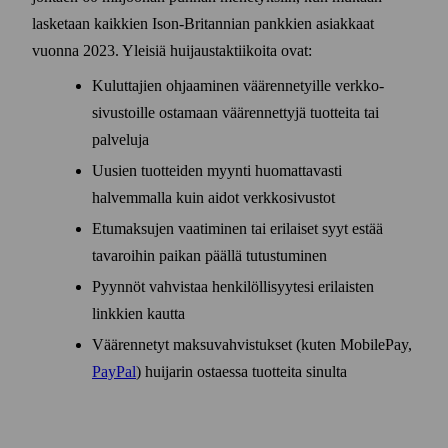
lasketaan kaikkien Ison-Britannian pankkien asiakkaat
vuonna 2023. Yleisiä huijaus­taktiikoita ovat:
Kuluttajien ohjaaminen väärennetyille verkko­
sivustoille ostamaan väärennettyjä tuotteita tai
palveluja
Uusien tuotteiden myynti huomattavasti
halvemmalla kuin aidot verkko­sivustot
Etu­maksujen vaatiminen tai erilaiset syyt estää
tavaroihin paikan päällä tutustuminen
Pyynnöt vahvistaa henkilöllisyytesi erilaisten
linkkien kautta
Väärennetyt maksu­vahvistukset (kuten MobilePay,
PayPal
) huijarin ostaessa tuotteita sinulta