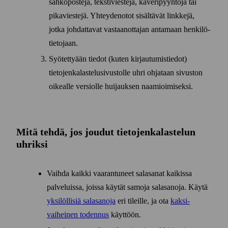
sähkö­posteja, teksti­viestejä, kaveri­pyyntöjä tai
pika­viestejä. Yhteyden­otot sisältävät linkkejä,
jotka johdattavat vastaanottajan antamaan henkilö­
tietojaan.
Syötettyään tiedot (kuten kirjautumis­tiedot)
tietojen­kalastelu­sivustolle uhri ohjataan sivuston
oikealle versiolle huijauksen naamioimiseksi.
Mitä tehdä, jos joudut tietojen­kalastelun
uhriksi
Vaihda kaikki vaarantuneet sala­sanat kaikissa
palveluissa, joissa käytät samoja sala­sanoja. Käytä
yksilöllisiä salasanoja
eri tileille, ja ota
kaksi­
vaiheinen todennus
käyttöön.