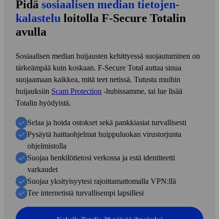
Pidä
sosiaalisen median tietojen­
kalastelu
loitolla F‑Secure Totalin
avulla
Sosiaalisen median huijausten kehittyessä suojautuminen on
tärkeämpää kuin koskaan. F‑Secure Total auttaa sinua
suojaamaan kaikkea, mitä teet netissä. Tutustu muihin
huijauksiin
Scam Protection
‑hubissamme, tai lue lisää
Totalin hyödyistä.
Selaa ja hoida ostokset sekä pankki­asiat turvallisesti
Pysäytä haitta
ohjelmat huippu
luokan virus
torjunta
ohjelmistolla
Suojaa henkilö
tietosi verkossa ja estä identiteetti
varkaudet
Suojaa yksityisyytesi rajoittamattomalla VPN:llä
Tee internetistä turvallisempi lapsillesi