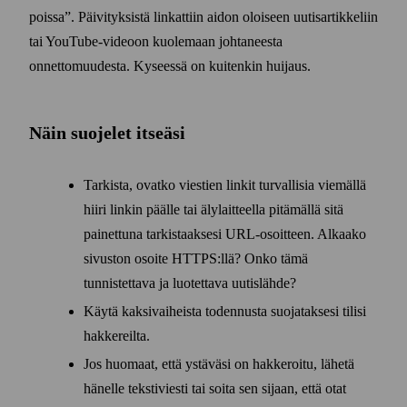
poissa”. Päivityksistä linkattiin aidon oloiseen uutis­artikkeliin
tai YouTube-videoon kuolemaan johtaneesta
onnettomuudesta. Kyseessä on kuitenkin huijaus.
Näin suojelet itseäsi
Tarkista, ovatko viestien linkit turvallisia viemällä
hiiri linkin päälle tai äly­laitteella pitämällä sitä
painettuna tarkistaaksesi URL-osoitteen. Alkaako
sivuston osoite HTTPS:llä? Onko tämä
tunnistettava ja luotettava uutis­lähde?
Käytä kaksi­vaiheista todennusta suojataksesi tilisi
hakkereilta.
Jos huomaat, että ystäväsi on hakkeroitu, lähetä
hänelle teksti­viesti tai soita sen sijaan, että otat