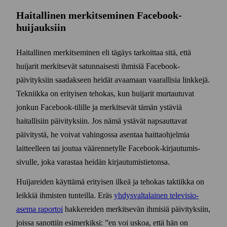
Haitallinen merkitseminen Facebook-
huijauksiin
Haitallinen merkitseminen eli tägäys tarkoittaa sitä, että
huijarit merkitsevät satunnaisesti ihmisiä Facebook-
päivityksiin saadakseen heidät avaamaan vaarallisia linkkejä.
Tekniikka on erityisen tehokas, kun huijarit murtautuvat
jonkun Facebook-tilille ja merkitsevät tämän ystäviä
haitallisiin päivityksiin. Jos nämä ystävät napsauttavat
päivitystä, he voivat vahingossa asentaa haitta­ohjelmia
laitteelleen tai joutua väärennetylle Facebook-kirjautumis­
sivulle, joka varastaa heidän kirjautumis­tietonsa.
Huijareiden käyttämä erityisen ilkeä ja tehokas taktiikka on
leikkiä ihmisten tunteilla. Eräs
yhdys­valtalainen televisio­
asema raportoi
hakkereiden merkitsevän ihmisiä päivityksiin,
joissa sanottiin esi­merkiksi: ”en voi uskoa, että hän on