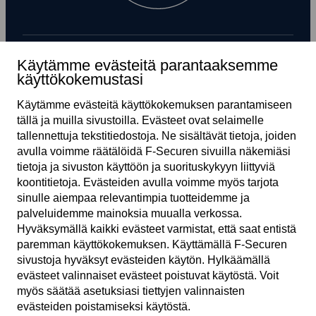
Käytämme evästeitä parantaaksemme
Tilaa uutiskirje
käyttökokemustasi
Käytämme evästeitä käyttö­kokemuksen parantamiseen
tällä ja muilla sivustoilla. Evästeet ovat selaimelle
tallennettuja teksti­tiedostoja. Ne sisältävät tietoja, joiden
avulla voimme räätälöidä F‑Securen sivuilla näkemiäsi
tietoja ja sivuston käyttöön ja suoritus­kykyyn liittyviä
koonti­tietoja. Evästeiden avulla voimme myös tarjota
sinulle aiempaa relevantimpia tuotteidemme ja
FI
palveluidemme mainoksia muualla verkossa.
Hyväksymällä kaikki evästeet varmistat, että saat entistä
paremman käyttö­kokemuksen. Käyttämällä F‑Securen
sivustoja hyväksyt evästeiden käytön. Hylkäämällä
Käyttö­ehdot
evästeet valinnaiset evästeet poistuvat käytöstä. Voit
myös säätää asetuksiasi tiettyjen valinnaisten
Yksityisyys­käytäntö
evästeiden poistamiseksi käytöstä.