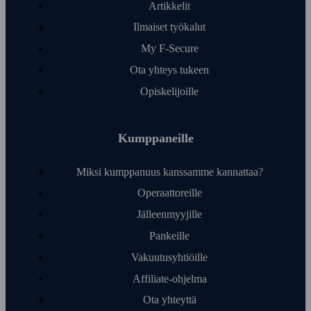
Artikkelit
Ilmaiset työ­kalut
My F‑Secure
Ota yhteys tukeen
Opiskelijoille
Kumppaneille
Miksi kumppanuus kanssamme kannattaa?
Operaattoreille
Jälleen­myyjille
Pankeille
Vakuutusyhtiöille
Affiliate-ohjelma
Ota yhteyttä