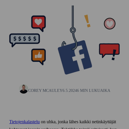
COREY MCAULEY
6.5.2024
6 MIN LUKUAIKA
Tietojenkalastelu
on uhka, jonka lähes kaikki netin­käyttäjät