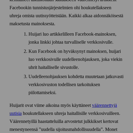
Facebookin tunnistus­järjestelmien ohi houkutellakseen
uhreja omista uutis­syötteistään. Kaikki alkaa aidon­näköisestä
maksetusta mainoksesta.
Huijari luo artikkelilleen Facebook-mainoksen,
jonka linkki johtaa turvalliselle verkko­sivulle.
Kun Facebook on hyväksynyt mainoksen, huijari
luo verkko­sivulle uudelleen­ohjauksen, joka viekin
uhrit haitalliselle sivustolle.
Uudelleen­ohjauksen kohdetta muutetaan jatkuvasti
verkko­sivuston todellisen tarkoituksen
piilottamiseksi.
Huijarit ovat viime aikoina myös käyttäneet
väärennettyjä
uutisia
houkutellakseen uhreja haitallisille verkko­sivuilleen.
Väärennetyillä haastatteluilla arvostetut julkkikset kertovat
menestyneensä ”uudella sijoitus­mahdollisuudella”. Monet