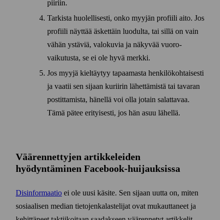
piiriin.
Tarkista huolellisesti, onko myyjän profiili aito. Jos
profiili näyttää äskettäin luodulta, tai sillä on vain
vähän ystäviä, valo­kuvia ja näkyvää vuoro­
vaikutusta, se ei ole hyvä merkki.
Jos myyjä kieltäytyy tapaamasta henkilö­kohtaisesti
ja vaatii sen sijaan kuriirin lähettämistä tai tavaran
postittamista, hänellä voi olla jotain salattavaa.
Tämä pätee erityisesti, jos hän asuu lähellä.
Väärennettyjen artikkeleiden
hyödyntäminen Facebook-huijauksissa
Disinformaatio
ei ole uusi käsite. Sen sijaan uutta on, miten
sosiaalisen median tietojen­kalastelijat ovat mukauttaneet ja
kehittäneet taktiikoitaan saadakseen väärennetyt artikkelit