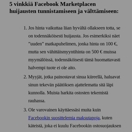
5 vinkkiä Facebook Market­placen
huijausten tunnista­miseen ja välttämiseen:
Jos hinta vaikuttaa liian hyvältä ollakseen totta, se
on toden­näköisesti huijausta. Jos esi­merkiksi näet
”uuden” matka­puhelimen, jonka hinta on 100 €,
mutta sen vähittäis­myynti­hinta on 500 € muissa
myymälöissä, toden­näköisesti tämä huomattavasti
halvempi tuote ei ole aito.
Myyjät, jotka painostavat sinua kiireellä, haluavat
sinun tekevän päätöksen ajattelematta sitä läpi
kunnolla. Muista harkita ostosten tekemistä
rauhassa.
Ole varovainen käyttäessäsi muita kuin
Facebookin suosittelemia maksu­tapoja
, kuten
käteistä, joka ei kuulu Facebookin osto­suojauksen