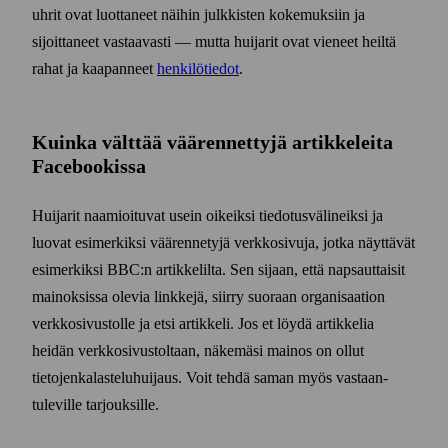
uhrit ovat luottaneet näihin julkkisten kokemuksiin ja
sijoittaneet vastaavasti — mutta huijarit ovat vieneet heiltä
rahat ja kaapanneet
henkilö­tiedot
.
Kuinka välttää väärennettyjä artikkeleita
Facebookissa
Huijarit naamioituvat usein oikeiksi tiedotus­välineiksi ja
luovat esi­merkiksi väärennetyjä verkko­sivuja, jotka näyttävät
esimerkiksi BBC:n artikkelilta. Sen sijaan, että napsauttaisit
mainoksissa olevia linkkejä, siirry suoraan organisaation
verkko­sivustolle ja etsi artikkeli. Jos et löydä artikkelia
heidän verkko­sivustoltaan, näkemäsi mainos on ollut
tietojen­kalastelu­huijaus. Voit tehdä saman myös vastaan­
tuleville tarjouksille.