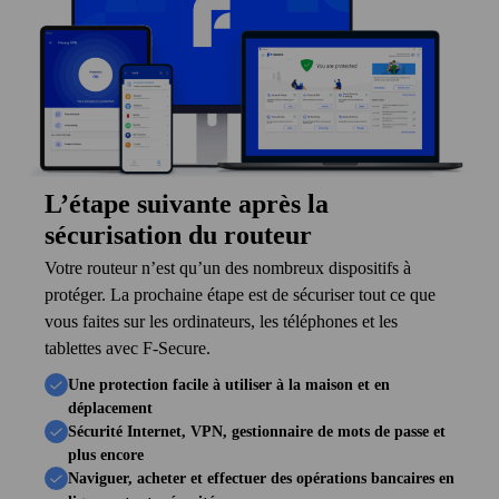
Router Checker cherche dans la base de données publique
NVD si le type de routeur présente des vulnérabilités
connues.
2
Obtenez un résumé des problèmes de sécurité
L’étape suivante après la
connus
sécurisation du routeur
Nous utilisons l’IA pour rédiger les descriptions techniques
Votre routeur n’est qu’un des nombreux dispositifs à
en termes simples. Notre outil affiche jusqu’à 10
protéger. La prochaine étape est de sécuriser tout ce que
vulnérabilités les plus récentes.
vous faites sur les ordinateurs, les téléphones et les
tablettes avec F‑Secure.
3
Une protection facile à utiliser à la maison et en
déplacement
Vérifier les recommandations de sécurité
Sécurité Internet, VPN, gestionnaire de mots de passe et
plus encore
Lisez les conseils sur la façon d’améliorer la sécurité de
Naviguer, acheter et effectuer des opérations bancaires en
votre routeur.