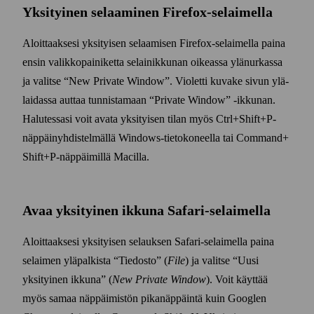
Yksityinen selaaminen Firefox-selaimella
Aloittaaksesi yksityisen selaamisen Firefox-selaimella paina
ensin valikko­painiketta selain­ikkunan oikeassa ylä­nurkassa
ja valitse
New Private Window
. Violetti kuvake sivun ylä­
laidassa auttaa tunnistamaan
Private Window
‑ikkunan.
Halutessasi voit avata yksityisen tilan myös Ctrl+​Shift+​P-
näppäin­yhdistelmällä Windows-tieto­koneella tai Command+​
Shift+​P‑näppäimillä Macilla.
Avaa yksityinen ikkuna Safari-selaimella
Aloittaaksesi yksityisen selauksen Safari-selaimella paina
selaimen ylä­palkista
Tiedosto
(
File
) ja valitse
Uusi
yksityinen ikkuna
(
New Private Window
). Voit käyttää
myös samaa näppäimistön pika­näppäintä kuin Googlen