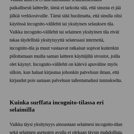
paikallisesti laitteelle, tämä ei tarkoita sitä, että sinusta ei jää
jälkiä verkko­sivuille. Tämä siitä huolimatta, että sinulla olisi
käytössä incognito-väli­lehti tai yksityisen selauksen tila.
Vaikka incognito-väli­lehti tai selaimen yksityinen tila eivät
takaa täydellistä yksityisyyttä selatessasi internetiä,
incognito-tila ja muut vastaavat ratkaisut sopivat kuitenkin
piilottamaan muilta saman laitteen käyttäjiltä sivustot, joilla
olet käynyt. Incognito-väli­lehti on kätevä apu­väline myös
silloin, kun haluat kirjautua johonkin palveluun ilman, että
kirjaudut pois samaan palveluun tallentamaltasi tunnukselta.
Kuinka surffata incognito-tilassa eri
selaimilla
Vaikka täysi yksityisyys ainoastaan selaimesi incognito-tilan
sekä selaimen asetusten avulla ei olekaan täysin mahdollista,