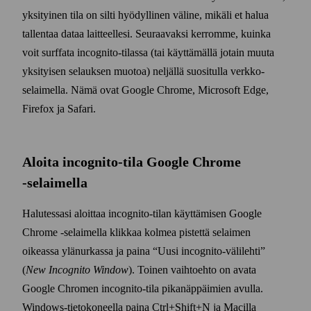
yksityinen tila on silti hyödyllinen väline, mikäli et halua
tallentaa dataa laitteellesi. Seuraavaksi kerromme, kuinka
voit surffata incognito-tilassa (tai käyttämällä jotain muuta
yksityisen selauksen muotoa) neljällä suositulla verkko­
selaimella. Nämä ovat Google Chrome, Micro­soft Edge,
Firefox ja Safari.
Aloita incognito-tila Google Chrome
‑selaimella
Halutessasi aloittaa incognito-tilan käyttämisen Google
Chrome ‑selaimella klikkaa kolmea pistettä selaimen
oikeassa ylä­nurkassa ja paina
Uusi incognito-väli­lehti
(
New Incognito Window
). Toinen vaihto­ehto on avata
Google Chromen incognito-tila pika­näppäimien avulla.
Windows-tieto­koneella paina Ctrl+​Shift+​N ja Macilla