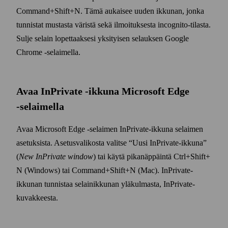
Command+​Shift+​N. Tämä aukaisee uuden ikkunan, jonka
tunnistat mustasta väristä sekä ilmoituksesta incognito-tilasta.
Sulje selain lopettaaksesi yksityisen selauksen Google
Chrome ‑selaimella.
Avaa InPrivate ‑ikkuna Micro­soft Edge
‑selaimella
Avaa Micro­soft Edge ‑selaimen In­Private-ikkuna selaimen
asetuksista. Asetus­valikosta valitse
Uusi In­Private-ikkuna
(
New In­Private window
) tai käytä pika­näppäintä Ctrl+​Shift+​
N (Windows) tai Command+​Shift+​N (Mac). In­Private-
ikkunan tunnistaa selain­ikkunan ylä­kulmasta, In­Private-
kuvakkeesta.