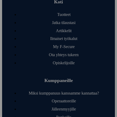
Koti
Tuotteet
Jatka tilaustasi
Artikkelit
Ilmaiset työ­kalut
My F‑Secure
Ota yhteys tukeen
Opiskelijoille
Kumppaneille
Miksi kumppanuus kanssamme kannattaa?
Operaattoreille
Jälleen­myyjille