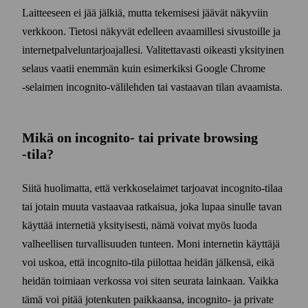
Laitteeseen ei jää jälkiä, mutta tekemisesi jäävät näkyviin
verkkoon. Tietosi näkyvät edelleen avaamillesi sivustoille ja
internet­palvelun­tarjoajallesi. Valitettavasti oikeasti yksityinen
selaus vaatii enemmän kuin esi­merkiksi Google Chrome
‑selaimen incognito-väli­lehden tai vastaavan tilan avaamista.
Mikä on incognito- tai private browsing
‑tila?
Siitä huolimatta, että verkko­selaimet tarjoavat incognito-tilaa
tai jotain muuta vastaavaa ratkaisua, joka lupaa sinulle tavan
käyttää internetiä yksityisesti, nämä voivat myös luoda
valheellisen turvallisuuden tunteen. Moni internetin käyttäjä
voi uskoa, että incognito-tila piilottaa heidän jälkensä, eikä
heidän toimiaan verkossa voi siten seurata lainkaan. Vaikka
tämä voi pitää joten­kuten paikkaansa, incognito- ja private