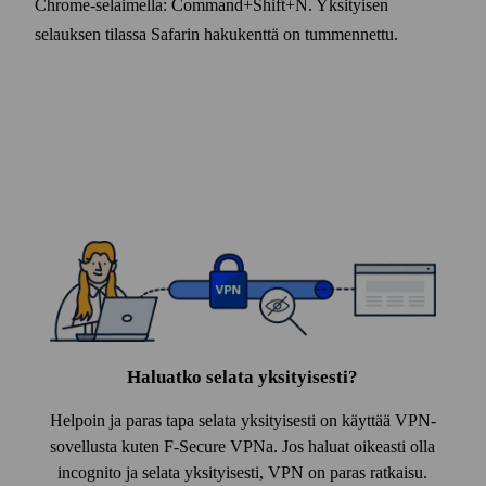
Chrome-selaimella: Command+​Shift+​N. Yksityisen
selauksen tilassa Safarin haku­kenttä on tummennettu.
Haluatko selata yksityisesti?
Helpoin ja paras tapa selata yksityisesti on käyttää VPN-
sovellusta kuten F‑Secure VPNa. Jos haluat oikeasti olla
incognito ja selata yksityisesti, VPN on paras ratkaisu.