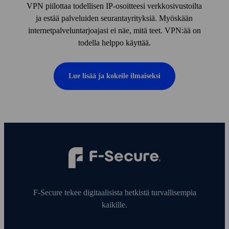
VPN piilottaa todellisen IP-osoitteesi verkko­sivustoilta
ja estää palveluiden seuranta­yrityksiä. Myöskään
internet­palvelun­tarjoajasi ei näe, mitä teet. VPN:ää on
todella helppo käyttää.
Lue lisää ja kokeile ilmaiseksi
F‑Secure tekee digitaalisista hetkistä turvallisempia
kaikille.