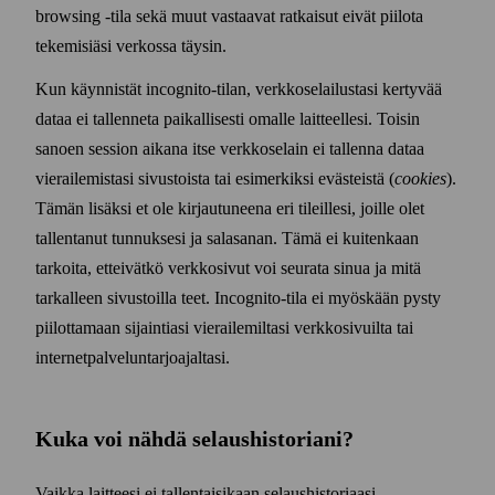
browsing ‑tila sekä muut vastaavat ratkaisut eivät piilota
tekemisiäsi verkossa täysin.
Kun käynnistät incognito-tilan, verkko­selailustasi kertyvää
dataa ei tallenneta paikallisesti omalle laitteellesi. Toisin
sanoen session aikana itse verkko­selain ei tallenna dataa
vierailemistasi sivustoista tai esi­merkiksi evästeistä (
cookies
).
Tämän lisäksi et ole kirjautuneena eri tileillesi, joille olet
tallentanut tunnuksesi ja sala­sanan. Tämä ei kuitenkaan
tarkoita, etteivätkö verkko­sivut voi seurata sinua ja mitä
tarkalleen sivustoilla teet. Incognito-tila ei myöskään pysty
piilottamaan sijaintiasi vierailemiltasi verkko­sivuilta tai
internet­palvelun­tarjoajaltasi.
Kuka voi nähdä selaus­historiani?
Vaikka laitteesi ei tallentaisikaan selaus­historiaasi