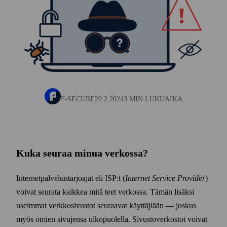
F-SECURE
29.2.2024
3 MIN LUKUAIKA
Kuka seuraa minua verkossa?
Internet­palvelun­tarjoajat eli ISP:t (
Internet Service Provider
)
voivat seurata kaikkea mitä teet verkossa. Tämän lisäksi
useimmat verkko­sivustot seuraavat käyttäjiään — joskus
myös omien sivujensa ulko­puolella. Sivusto­verkostot voivat