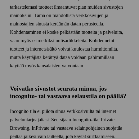
tarkastelemasi tuotteet ilmaantuvat pian muiden sivustojen
mainoksiin. Tämä on mahdollista verkko­sivujen ja
mainostajien sinusta keräämän datan perusteella.
Kohdentaminen ei koske pelkästään tuotteita ja palveluita,
vaan myös esi­merkiksi uutis­artikkeleita. Kohdennetut
tuotteet ja internet­sisältö voivat kuulostaa harmittomilta,
mutta käyttäjistä kerättyä dataa voidaan pahimmillaan
käyttää myös kansalaisten valvontaan.
Voivatko sivustot seurata minua, jos
incognito- tai vastaava selaus­tila on päällä?
Incognito-tila ei piilota sinua verkko­sivuilta tai internet­
palvelun­tarjoajaltasi. Sen sijaan Incognito-tila, Private
Browsing, In­Private tai vastaava selain­pohjainen suoja­tila
peittää jälkesi vain laitteella, jota käytät surffaamiseen.