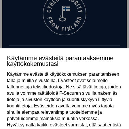
Käytämme evästeitä parantaaksemme
Tilaa uutiskirje
käyttökokemustasi
Käytämme evästeitä käyttö­kokemuksen parantamiseen
tällä ja muilla sivustoilla. Evästeet ovat selaimelle
tallennettuja teksti­tiedostoja. Ne sisältävät tietoja, joiden
avulla voimme räätälöidä F‑Securen sivuilla näkemiäsi
tietoja ja sivuston käyttöön ja suoritus­kykyyn liittyviä
koonti­tietoja. Evästeiden avulla voimme myös tarjota
sinulle aiempaa relevantimpia tuotteidemme ja
FI
palveluidemme mainoksia muualla verkossa.
Hyväksymällä kaikki evästeet varmistat, että saat entistä