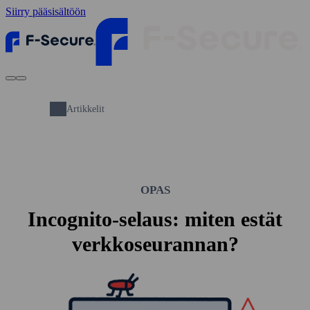
Siirry pääsisältöön
Artikkelit
OPAS
Incognito-selaus: miten estät
verkko­seurannan?