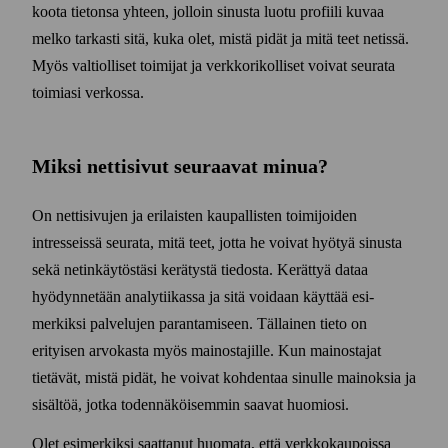
koota tietonsa yhteen, jolloin sinusta luotu profiili kuvaa
melko tarkasti sitä, kuka olet, mistä pidät ja mitä teet netissä.
Myös valtiolliset toimijat ja verkko­rikolliset voivat seurata
toimiasi verkossa.
Miksi netti­sivut seuraavat minua?
On netti­sivujen ja erilaisten kaupallisten toimijoiden
intresseissä seurata, mitä teet, jotta he voivat hyötyä sinusta
sekä netin­käytöstäsi kerätystä tiedosta. Kerättyä dataa
hyödynnetään analytiikassa ja sitä voidaan käyttää esi­
merkiksi palvelujen parantamiseen. Tällainen tieto on
erityisen arvokasta myös mainostajille. Kun mainostajat
tietävät, mistä pidät, he voivat kohdentaa sinulle mainoksia ja
sisältöä, jotka toden­näköisemmin saavat huomiosi.
Olet esi­merkiksi saattanut huomata, että verkko­kaupoissa