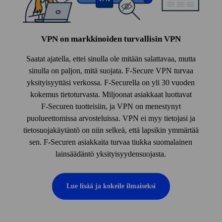
VPN on markkinoiden turvallisin VPN
Saatat ajatella, ettei sinulla ole mitään salattavaa, mutta
sinulla on paljon, mitä suojata. F‑Secure VPN turvaa
yksityisyyttäsi verkossa. F‑Securella on yli 30 vuoden
kokemus tieto­turvasta. Miljoonat asiakkaat luottavat
F‑Securen tuotteisiin, ja VPN on menestynyt
puolueettomissa arvosteluissa. VPN ei myy tietojasi ja
tietosuojakäytäntö on niin selkeä, että lapsikin ymmärtää
sen. F‑Securen asiakkaita turvaa tiukka suomalainen
lainsäädäntö yksityisyydensuojasta.
Lue lisää ja kokeile ilmaiseksi