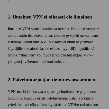
1. Ilmainen VPN ei oikeasti ole ilmainen
Ilmainen VPN saattaa kuulostaa hyvältä. Kaikkien yritysten
on kuitenkin tienattava rahaa, jotta ne pystyvät maksamaan
laskunsa. Jotkut ilmais-VPN:t kattavat kulut näyttämällä
käyttäjilleen mainoksia, toiset taas myymällä käyttäjiensä
tietoja.
Ilmainen
voi myös tarkoittaa hitaampaa VPN-
yhteyttä ja vähemmän ominaisuuksia.
2. Palvelun­tarjoajan tieto­turvaosaaminen
VPN-markkina kasvaa nopeasti ja houkuttelee paljon uusia
toimijoita. Kaikilla ei ole tieto­turvaosaamista, ja monista
yrityksistä voi olla vaikea löytää tietoa. VPN:n tarkoitus on