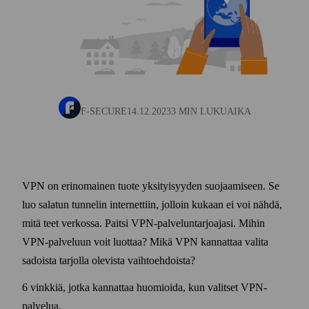
F-SECURE
14.12.2023
3 MIN LUKUAIKA
VPN on erinomainen tuote yksityisyyden suojaamiseen. Se
luo salatun tunnelin internettiin, jolloin kukaan ei voi nähdä,
mitä teet verkossa. Paitsi VPN-palvelun­tarjoajasi. Mihin
VPN-palveluun voit luottaa? Mikä VPN kannattaa valita
sadoista tarjolla olevista vaihto­ehdoista?
6 vinkkiä, jotka kannattaa huomioida, kun valitset VPN-
palvelua.