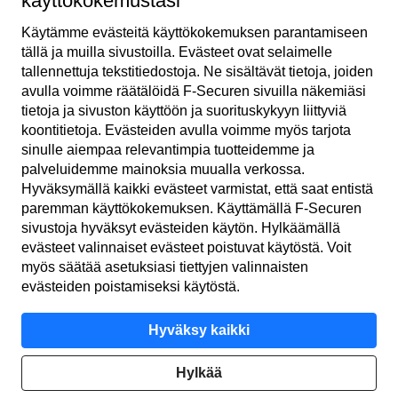
käyttökokemustasi
Käytämme evästeitä käyttö­kokemuksen parantamiseen
tällä ja muilla sivustoilla. Evästeet ovat selaimelle
tallennettuja teksti­tiedostoja. Ne sisältävät tietoja, joiden
avulla voimme räätälöidä F‑Securen sivuilla näkemiäsi
tietoja ja sivuston käyttöön ja suoritus­kykyyn liittyviä
koonti­tietoja. Evästeiden avulla voimme myös tarjota
sinulle aiempaa relevantimpia tuotteidemme ja
FI
palveluidemme mainoksia muualla verkossa.
Hyväksymällä kaikki evästeet varmistat, että saat entistä
paremman käyttö­kokemuksen. Käyttämällä F‑Securen
sivustoja hyväksyt evästeiden käytön. Hylkäämällä
Käyttö­ehdot
evästeet valinnaiset evästeet poistuvat käytöstä. Voit
myös säätää asetuksiasi tiettyjen valinnaisten
Yksityisyys­käytäntö
evästeiden poistamiseksi käytöstä.
Evästeet
Hyväksy kaikki
Saavutettavuus
Hylkää