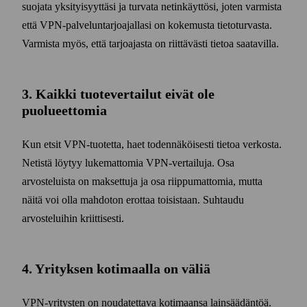
suojata yksityisyyttäsi ja turvata netinkäyttösi, joten varmista
että VPN-palvelun­tarjoajallasi on kokemusta tieto­turvasta.
Varmista myös, että tarjoajasta on riittävästi tietoa saatavilla.
3. Kaikki tuotevertailut eivät ole
puolueettomia
Kun etsit VPN-tuotetta, haet toden­näköisesti tietoa verkosta.
Netistä löytyy lukemattomia VPN-vertailuja. Osa
arvosteluista on maksettuja ja osa riippumattomia, mutta
näitä voi olla mahdoton erottaa toisistaan. Suhtaudu
arvosteluihin kriittisesti.
4. Yrityksen kotimaalla on väliä
VPN-yritysten on noudatettava kotimaansa lainsäädäntöä.