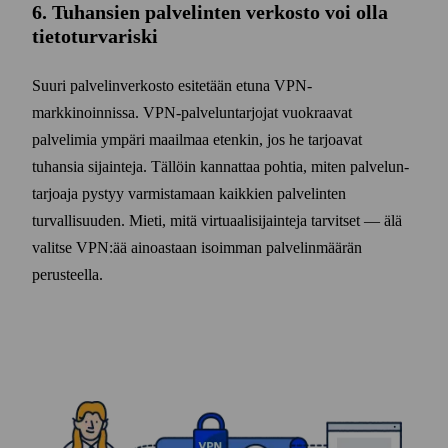
6. Tuhansien palvelinten verkosto voi olla
tieto­turva­riski
Suuri palvelinverkosto esitetään etuna VPN-
markkinoinnissa. VPN-palvelun­tarjojat vuokraavat
palvelimia ympäri maailmaa etenkin, jos he tarjoavat
tuhansia sijainteja. Tällöin kannattaa pohtia, miten palvelun­
tarjoaja pystyy varmistamaan kaikkien palvelinten
turvallisuuden. Mieti, mitä virtuaali­sijainteja tarvitset — älä
valitse VPN:ää ainoastaan isoimman palvelin­määrän
perusteella.