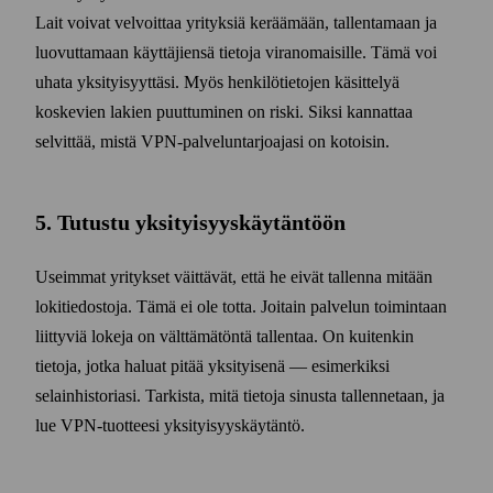
Lait voivat velvoittaa yrityksiä keräämään, tallentamaan ja
luovuttamaan käyttäjiensä tietoja viranomaisille. Tämä voi
uhata yksityisyyttäsi. Myös henkilö­tietojen käsittelyä
koskevien lakien puuttuminen on riski. Siksi kannattaa
selvittää, mistä VPN-palvelun­tarjoajasi on kotoisin.
5. Tutustu yksityisyys­käytäntöön
Useimmat yritykset väittävät, että he eivät tallenna mitään
loki­tiedostoja. Tämä ei ole totta. Joitain palvelun toimintaan
liittyviä lokeja on välttämätöntä tallentaa. On kuitenkin
tietoja, jotka haluat pitää yksityisenä — esi­merkiksi
selainhistoriasi. Tarkista, mitä tietoja sinusta tallennetaan, ja
lue VPN-tuotteesi yksityisyyskäytäntö.