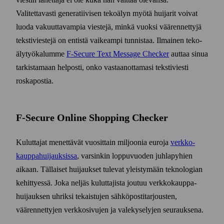
Valitettavasti generatiivisen teko­älyn myötä huijarit voivat
luoda vakuuttavampia viestejä, minkä vuoksi väärennettyjä
teksti­viestejä on entistä vaikeampi tunnistaa. Ilmainen teko­
äly­työ­kalumme
F‑Secure Text Message Checker
auttaa sinua
tarkistamaan helposti, onko vastaan­ottamasi teksti­viesti
roska­postia.
F-Secure Online Shopping Checker
Kuluttajat menettävät vuosittain miljoonia euroja
verkko­
kauppa­huijauksissa
, varsinkin loppu­vuoden juhla­pyhien
aikaan. Tällaiset huijaukset tulevat yleistymään tekno­logian
kehittyessä. Joka neljäs kuluttajista joutuu verkko­kauppa­
huijauksen uhriksi tekaistujen sähkö­posti­tarjousten,
väärennettyjen verkko­sivujen ja vale­kyselyjen seurauksena.