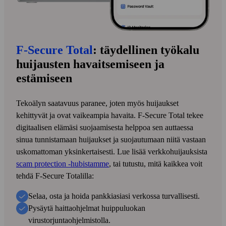
F-Secure Total
: täydellinen työkalu
huijausten havaitsemiseen ja
estämiseen
Tekoälyn saatavuus paranee, joten myös huijaukset
kehittyvät ja ovat vaikeampia havaita. F‑Secure Total tekee
digitaalisen elämäsi suojaamisesta helppoa sen auttaessa
sinua tunnistamaan huijaukset ja suojautumaan niitä vastaan
uskomattoman yksin­kertaisesti. Lue lisää verkko­huijauksista
scam protection ‑hubistamme
, tai tutustu, mitä kaikkea voit
tehdä F‑Secure Totalilla:
Selaa, osta ja hoida pankkiasiasi verkossa turvallisesti.
Pysäytä haittaohjelmat huippuluokan
virustorjuntaohjelmistolla.