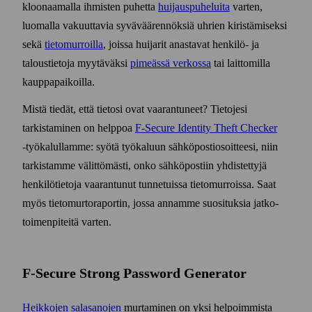
kloonaamalla ihmisten puhetta
huijaus­puheluita
varten,
luomalla vakuuttavia syvä­väärennöksiä uhrien kiristämiseksi
sekä
tieto­murroilla
, joissa huijarit anastavat henkilö- ja
talous­tietoja myytäväksi
pimeässä verkossa
tai laittomilla
kauppa­paikoilla.
Mistä tiedät, että tietosi ovat vaarantuneet? Tietojesi
tarkistaminen on helppoa
F‑Secure Identity Theft Checker
‑työ­kalullamme: syötä työ­kaluun sähkö­posti­osoitteesi, niin
tarkistamme välittömästi, onko sähkö­postiin yhdistettyjä
henkilö­tietoja vaarantunut tunnetuissa tieto­murroissa. Saat
myös tieto­murto­raportin, jossa annamme suosituksia jatko­
toimen­piteitä varten.
F-Secure Strong Password Generator
Heikkojen sala­sanojen
murtaminen on yksi helpoimmista