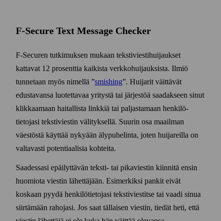
F-Secure Text Message Checker
F-Securen tutkimuksen mukaan teksti­viesti­huijaukset
kattavat 12 prosenttia kaikista verkko­huijauksista. Ilmiö
tunnetaan myös nimellä ”
smishing
”. Huijarit väittävät
edustavansa luotettavaa yritystä tai järjestöä saadakseen sinut
klikkaamaan haitallista linkkiä tai paljastamaan henkilö­
tietojasi teksti­viestin välityksellä. Suurin osa maailman
väestöstä käyttää nykyään äly­puhelinta, joten huijareilla on
valtavasti potentiaalisia kohteita.
Saadessasi epäilyttävän teksti- tai pika­viestin kiinnitä ensin
huomiota viestin lähettäjään. Esi­merkiksi pankit eivät
koskaan pyydä henkilö­tietojasi teksti­viestitse tai vaadi sinua
siirtämään rahojasi. Jos saat tällaisen viestin, tiedät heti, että
viestin lähettäjä ei ole kuka hän väittää olevansa.