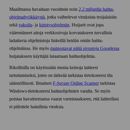
Maailmassa havaitaan vuosittain noin
2,2 miljardia haitta­
ohjelma­hyökkäystä
, jotka vaihtelevat viruksista troijalaisiin
sekä
vakoilu
- ja
kiristys­ohjelmiin
. Huijarit ovat jopa
väärentäneet aitoja verkko­sivuja korvatakseen turvallisia
ladattavia ohjelmistoja linkeillä heidän omiin haitta­
ohjelmiinsa. He myös
mainostavat näitä sivustoja Googlessa
huijatakseen käyttäjiä lataamaan haitta­ohjelmia.
Rikollisilla on käytössään monia keinoja laitteesi
tartuttamiseksi, joten on tärkeää tarkistaa tieto­koneesi tila
säännöllisesti. Ilmainen
F‑Secure Online Scanner
tarkistaa
Windows-tieto­koneesi haitta­ohjelmien varalta. Se myös
poistaa havaitsemansa vaarat varmistaakseen, että laitteellasi
ei piilottele haitallisia viruksia.