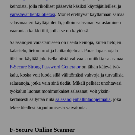
keinoista, jolla rikolliset pääsevät käsiksi käyttäjä­tileillesi ja
varastavat henkilö­tietosi
. Monet erehtyvät käyttämään samaa
sala­sanaa eri käyttäjä­tileillä, jolloin sala­sanan varastaminen
vaarantaa kaikki tilit, joilla se on käytössä.
Salasanojen varastamiseen on useita keinoja, kuten tietojen­
kalastelu, tieto­murrot ja haitta­ohjelmat. Paras tapa suojata
tilisi on käyttää jokaisella niistä vahvaa ja uniikkia sala­sanaa.
F‑Secure Strong Password Generator
on tähän kätevä työ­
kalu, koska voit luoda sillä välittömästi vahvoja ja turvallisia
sala­sanoja, jotka vain sinä tiedät. Mikäli pelkäät unohtavasi
työ­kalun luomat moni­mutkaiset sala­sanat, voit yksin­
kertaisesti säilyttää niitä
sala­sanojen­hallinta­ohjelmalla
, joka
tekee tileillesi kirjautumisesta vaivatonta.
F-Secure Online Scanner