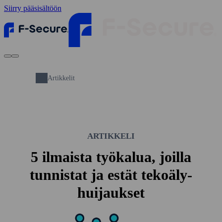
Siirry pääsisältöön
Artikkelit
ARTIKKELI
5 ilmaista työkalua, joilla
tunnistat ja estät teko­äly­
huijaukset