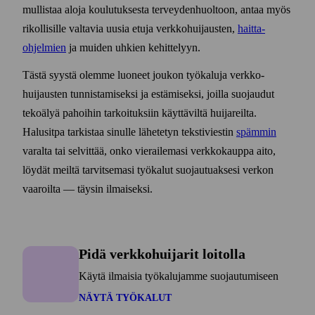
mullistaa aloja koulutuksesta terveyden­huoltoon, antaa myös
rikollisille valtavia uusia etuja verkko­huijausten,
haitta­
ohjelmien
ja muiden uhkien kehittelyyn.
Tästä syystä olemme luoneet joukon työ­kaluja verkko­
huijausten tunnistamiseksi ja estämiseksi, joilla suojaudut
teko­älyä pahoihin tarkoituksiin käyttäviltä huijareilta.
Halusitpa tarkistaa sinulle lähetetyn teksti­viestin
spämmin
varalta tai selvittää, onko vierailemasi verkko­kauppa aito,
löydät meiltä tarvitsemasi työ­kalut suojautuaksesi verkon
vaaroilta — täysin ilmaiseksi.
Pidä verkkohuijarit loitolla
Käytä ilmaisia työkalujamme suojautumiseen
NÄYTÄ TYÖKALUT