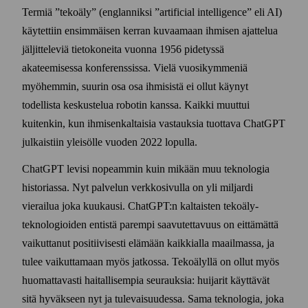
Termiä ”tekoäly” (englanniksi ”artificial intelligence” eli AI)
käytettiin ensimmäisen kerran kuvaamaan ihmisen ajattelua
jäljitteleviä tieto­koneita vuonna 1956 pidetyssä
akateemisessa konferenssissa. Vielä vuosi­kymmeniä
myöhemmin, suurin osa osa ihmisistä ei ollut käynyt
todellista keskustelua robotin kanssa. Kaikki muuttui
kuitenkin, kun ihmisen­kaltaisia vastauksia tuottava ChatGPT
julkaistiin yleisölle vuoden 2022 lopulla.
ChatGPT levisi nopeammin kuin mikään muu teknologia
historiassa. Nyt palvelun verkko­sivulla on yli miljardi
vierailua joka kuu­kausi. ChatGPT:n kaltaisten teko­äly­
teknologioiden entistä parempi saavutettavuus on eittämättä
vaikuttanut positiivisesti elämään kaikkialla maailmassa, ja
tulee vaikuttamaan myös jatkossa. Teko­älyllä on ollut myös
huomattavasti haitallisempia seurauksia: huijarit käyttävät
sitä hyväkseen nyt ja tulevaisuudessa. Sama teknologia, joka