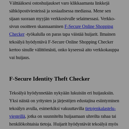
Välttääksesi ostos­huijaukset varo klikkaamasta linkkejä
sähkö­posti­viesteissä ja sosiaalisessa mediassa. Mene sen
sijaan suoraan myyjän verkko­sivulle selaimessasi. Verkko­
sivun osoitteen skannaaminen
F‑Secure Online Shopping
Checker
‑työ­kalulla on paras tapa väistää huijarit. Ilmainen
teko­älyä hyödyntävä F‑Secure Online Shopping Checker
kertoo sinulle välittömästi, onko kyseessä aito verkko­kauppa
vai huijaus.
F-Secure Identity Theft Checker
Tekoälyä hyödynnetään nykyään lukuisiin eri huijauksiin.
Yksi näistä on yritysten ja järjestöjen edustajina esiintyminen
teko­älyn avulla, esi­merkiksi vakuuttavilla
tietojen­kalastelu­
viesteillä
, jotka on suunniteltu huijaamaan uhreilta rahaa tai
henkilö­kohtaisia tietoja. Huijarit hyödyntävät teko­älyä myös