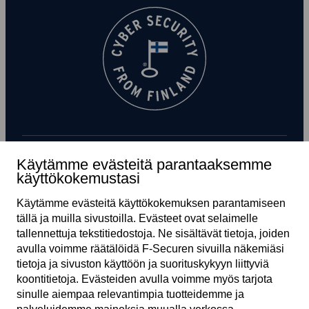
Käytämme evästeitä parantaaksemme
Tilaa uutiskirje
käyttökokemustasi
Käytämme evästeitä käyttö­kokemuksen parantamiseen
tällä ja muilla sivustoilla. Evästeet ovat selaimelle
tallennettuja teksti­tiedostoja. Ne sisältävät tietoja, joiden
avulla voimme räätälöidä F‑Securen sivuilla näkemiäsi
tietoja ja sivuston käyttöön ja suoritus­kykyyn liittyviä
koonti­tietoja. Evästeiden avulla voimme myös tarjota
sinulle aiempaa relevantimpia tuotteidemme ja
FI