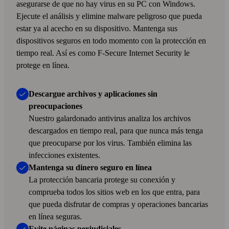
La herramienta gratuita funciona con cualquier otro
asegurarse de que no hay virus en su PC con Windows.
antivirus y software de seguridad instalado
Ejecute el análisis y elimine malware peligroso que pueda
estar ya al acecho en su dispositivo. Mantenga sus
dispositivos seguros en todo momento con la protección en
tiempo real. Así es como F‑Secure Internet Security le
protege en línea.
Descargue archivos y aplicaciones sin
preocupaciones
Online Scanner elimina cualquier virus
Nuestro galardonado antivirus analiza los archivos
encontrado
descargados en tiempo real, para que nunca más tenga
que preocuparse por los virus. También elimina las
El analizador de virus gratuito es fácil y seguro de
infecciones existentes.
usar. La ejecución del análisis no deja nada en su
Mantenga su dinero seguro en línea
equipo
La protección bancaria protege su conexión y
comprueba todos los sitios web en los que entra, para
que pueda disfrutar de compras y operaciones bancarias
en línea seguras.
Evite páginas perjudiciales