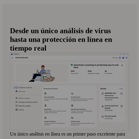
Haga clic en «Ejecutar ahora» para
Desde un único análisis de virus
descargar Online Scanner de forma gratuita
hasta una protección en línea en
tiempo real
Analice su equipo de forma gratuita. Nuestro
analizador en línea es seguro de ejecutar y de usar
Ejecute el archivo .exe para analizar su PC
en busca de virus
Un único análisis en línea es un primer paso excelente para