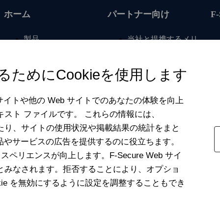
ホーム
パートナー向け
F
製品
当社と提携するメリ
ット
サブスクリプション
を更新する
事業者向け
ためにCookieを使用します
記事
小売業者向け
無料ツール
銀行向け
eb サイトや他の Web サイトでのあなたの体験を向上
テキスト ファイルです。 これらの情報には、
My F‑Secure
保険会社向け
整したり、サイトの使用状況や掲載結果の統計をまと
サポートのお問い合
アフィリエイトプロ
わせ
製品やサービスの広告を提供するのに役立ちます。
グラム
スペリエンスが向上します。F‑Secure Web サイ
お問い合わせ
れるとみなされます。拒否することにより、オプショ
ookie を無効にするように設定を調整することもでき