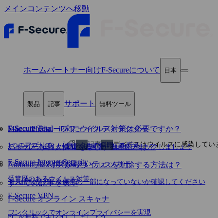
メインコンテンツへ移動
ホーム
パートナー向け
F‑Secureについて
日本
サポート
製品
記事
無料ツール
F-Secure Total
Mac、iPhone、iPadにウイルス対策は必要ですか？
F‑Secure ディープフェイク ディテクター
記事
デバイスはウイルスに感染してい
1つのアプリで、「デジタルの瞬間」を守る
ハッカーが個人情報をほしがる理由とは？
ディープフェイクやAI生成画像・動画をチェックしましょう
F‑Secure Internet Security
F‑Secure 個人情報漏えいチェッカー
Androidデバイスからウイルスを削除する方法は？
受賞歴のあるウイルス対策
個人情報がデータ侵害の一部になっていないか確認してください
すべての記事を表示
F-Secure VPN
F‑Secure オンライン スキャナ
ワンクリックでオンラインプライバシーを実現
PC を無料でキレイにしましょう