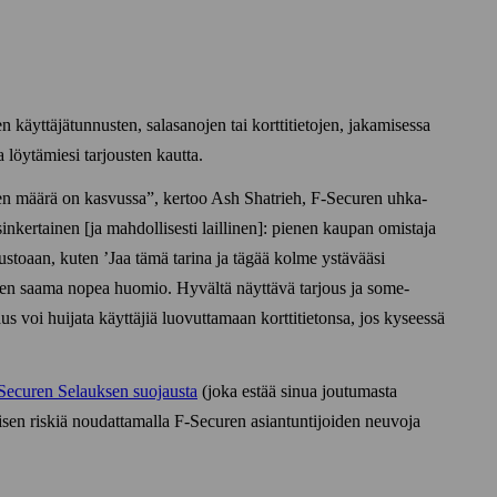
 käyttäjä­tunnusten, sala­sanojen tai kortti­tietojen, jakamisessa
a löytämiesi tarjousten kautta.
jen määrä on kasvussa
, kertoo Ash Shatrieh, F‑Securen uhka­
in­kertainen [ja mahdollisesti laillinen]: pienen kaupan omistaja
ivustoaan, kuten ’Jaa tämä tarina ja tägää kolme ystävääsi
 sen saama nopea huomio. Hyvältä näyttävä tarjous ja some­
s voi huijata käyttäjiä luovuttamaan kortti­tietonsa, jos kyseessä
Securen Selauksen suojausta
(joka estää sinua joutumasta
misen riskiä noudattamalla F‑Securen asian­tuntijoiden neuvoja