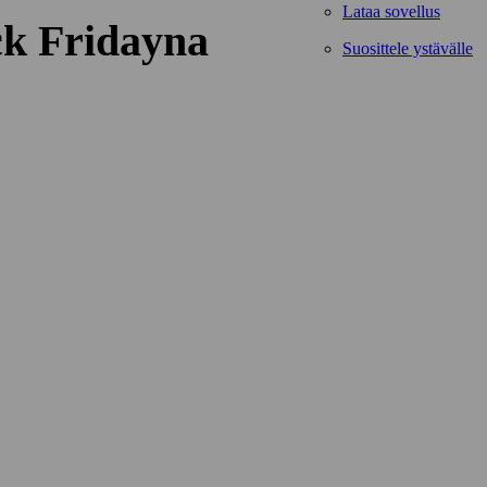
Lataa sovellus
ack Fridayna
Suosittele ystävälle