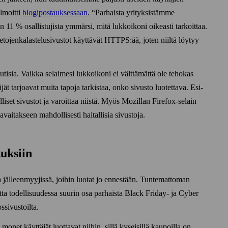
lmoitti
blogi­postauksessaan
.
Parhaista yrityksistämme
11 % osallistujista ymmärsi, mitä lukko­ikoni oikeasti tarkoittaa.
ojen­kalastelu­sivustot käyttävät HTTPS:ää, joten niiltä löytyy
tisia. Vaikka selaimesi lukko­ikoni ei välttämättä ole tehokas
jät tarjoavat muita tapoja tarkistaa, onko sivusto luotettava. Esi­
liset sivustot ja varoittaa niistä. Myös Mozillan Firefox-selain
vaitakseen mahdollisesti haitallisia sivustoja.
uksiin
sa jälleen­myyjissä, joihin luotat jo ennestään. Tuntemattoman
ta todellisuudessa suurin osa parhaista Black Friday‑ ja Cyber
­sivustoilta.
monet käyttäjät luottavat niihin, sillä kyseisillä kaupoilla on