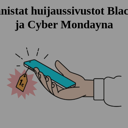
istat huijaus­sivustot Bl
ja Cyber Mondayna