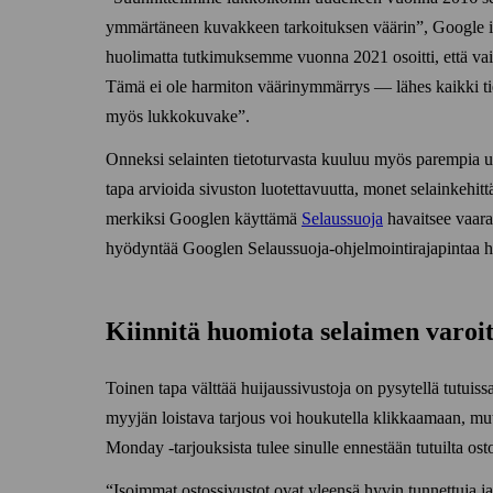
ymmärtäneen kuvakkeen tarkoituksen väärin
, Google i
huolimatta tutkimuksemme vuonna 2021 osoitti, että vain 
Tämä ei ole harmiton väärin­ymmärrys — lähes kaikki tiet
myös lukko­kuvake
.
Onneksi selainten tieto­turvasta kuuluu myös parempia uu
tapa arvioida sivuston luotettavuutta, monet selain­kehittä
merkiksi Googlen käyttämä
Selaus­suoja
havaitsee vaaral
hyödyntää Googlen Selaus­suoja-ohjelmointi­raja­pintaa ha
Kiinnitä huomiota selaimen varoit
Toinen tapa välttää huijaus­sivustoja on pysytellä tutuis
myyjän loistava tarjous voi houkutella klikkaamaan, mut
Monday ‑tarjouksista tulee sinulle ennestään tutuilta ostos
Isoimmat ostos­sivustot ovat yleensä hyvin tunnettuja ja 