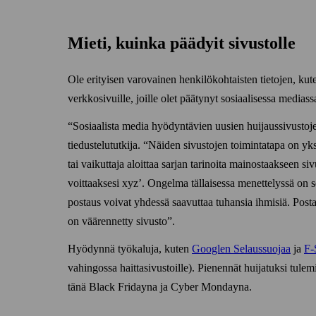
Mieti, kuinka päädyit sivustolle
Ole erityisen varovainen henkilö­kohtaisten tietojen, kuten
verkko­sivuille, joille olet päätynyt sosiaalisessa mediass
Sosiaalista media hyödyntävien uusien huijaus­sivusto
tiedustelu­tutkija.
Näiden sivustojen toiminta­tapa on yks
tai vaikuttaja aloittaa sarjan tarinoita mainostaakseen s
voittaaksesi xyz’. Ongelma tällaisessa menettelyssä on
postaus voivat yhdessä saavuttaa tuhansia ihmisiä. Postau
on väärennetty sivusto
.
Hyödynnä työ­kaluja, kuten
Googlen Selaus­suojaa
ja
F‑
vahingossa haitta­sivustoille). Pienennät huijatuksi tule
tänä Black Fridayna ja Cyber Mondayna.