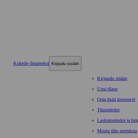
Kokeile ilmaiseksi
Kirjaudu sisään
Kirjaudu sisään
Uusi tilaus
Osta lisää lisenssejä
Tilaustiedot
Laskutustiedot ja hist
Muuta tilin asetuksia