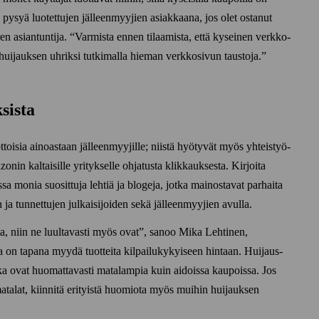
is pysyä luotettujen jälleen­myyjien asiakkaana, jos olet ostanut
n asian­tuntija.
Varmista ennen tilaamista, että kyseinen verkko­
huijauksen uhriksi tutkimalla hieman verkko­sivun taustoja.
sista
oisia ainoastaan jälleen­myyjille; niistä hyötyvät myös yhteis­työ­
nin kaltaisille yritykselle ohjatusta klikkauksesta. Kirjoita
ssa monia suosittuja lehtiä ja blogeja, jotka mainostavat parhaita
n ja tunnettujen julkaisijoiden sekä jälleen­myyjien avulla.
a, niin ne luultavasti myös ovat
, sanoo Mika Lehtinen,
a on tapana myydä tuotteita kilpailu­kykyiseen hintaan. Huijaus­
tka ovat huomattavasti matalampia kuin aidoissa kaupoissa. Jos
talat, kiinnitä erityistä huomiota myös muihin huijauksen