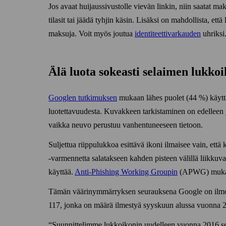
Jos avaat huijaus­sivustolle vievän linkin, niin saatat ma
tilasit tai jäädä tyhjin käsin. Lisäksi on mahdollista, että 
maksuja. Voit myös joutua
identiteetti­varkauden
uhriksi
Älä luota sokeasti selaimen lukkoi
Googlen tutkimuksen
mukaan lähes puolet (44 %) käyttä
luotettavuudesta. Kuvakkeen tarkistaminen on edelleen y
vaikka neuvo perustuu vanhentuneeseen tietoon.
Suljettua riippu­lukkoa esittävä ikoni ilmaisee vain, et
‑varmennetta salatakseen kahden pisteen välillä liikkuvan
käyttää.
Anti-Phishing Working Groupin
(APWG) mukaan 
Tämän väärinymmärryksen seurauksena Google on ilmoi
117, jonka on määrä ilmestyä syyskuun alussa vuonna 
Suunnittelimme lukko­ikonin uudelleen vuonna 2016 se