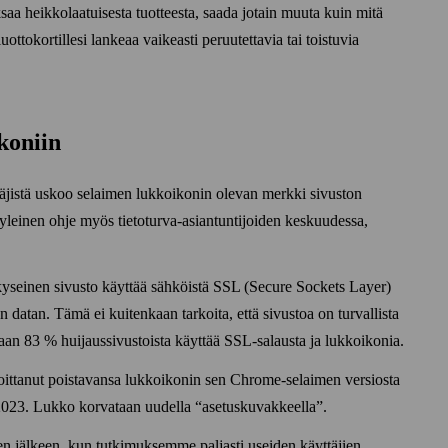
ksaa heikko­laatuisesta tuotteesta, saada jotain muuta kuin mitä
luotto­kortillesi lankeaa vaikeasti peruutettavia tai toistuvia
.
koniin
jistä uskoo selaimen lukko­ikonin olevan merkki sivuston
leinen ohje myös tieto­turva-asian­tuntijoiden keskuudessa,
tä kyseinen sivusto käyttää sähköistä SSL (Secure Sockets Layer)
 datan. Tämä ei kuitenkaan tarkoita, että sivustoa on turvallista
83 % huijaus­sivustoista käyttää SSL‑salausta ja lukko­ikonia.
ttanut poistavansa lukkoikonin sen Chrome-selaimen versiosta
2023. Lukko korvataan uudella
asetus­kuvakkeella
.
n jälkeen, kun tutkimuksemme paljasti useiden käyttäjien