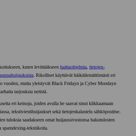
arkoitukseen, kuten levittääkseen
haitta­ohjelmia
,
tietojen­
auppa­huijauksista
. Rikolliset käyttävät häikäilemättömästi eri
koko vuoden, mutta yleistyvät Black Fridayn ja Cyber Mondayn
rhaita tarjouksia netistä.
useita eri keinoja, joiden avulla he saavat sinut klikkaamaan
sa, teksti­viesti­huijaukset sekä tietojen­kalastelu sähkö­postitse.
en tuloksia saadakseen omat huijaus­sivustonsa haku­tulosten
a spamdexing-tekniikoita.