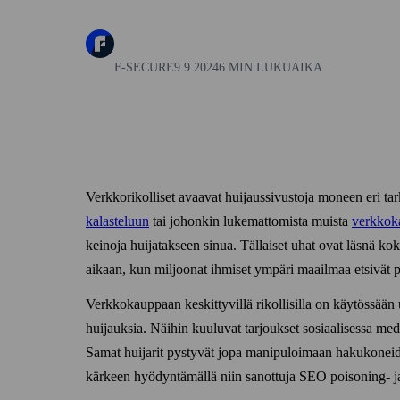
F-SECURE
9.9.2024
6 MIN LUKUAIKA
Verkko­rikolliset avaavat huijaus­sivustoja moneen eri t
kalasteluun
tai johonkin lukemattomista muista
verkko­k
keinoja huijatakseen sinua. Tällaiset uhat ovat läsnä 
aikaan, kun miljoonat ihmiset ympäri maailmaa etsivät pa
Verkko­kauppaan keskittyvillä rikollisilla on käytössään 
huijauksia. Näihin kuuluvat tarjoukset sosiaalisessa medias
Samat huijarit pystyvät jopa manipuloimaan haku­koneid
kärkeen hyödyntämällä niin sanottuja SEO poisoning‑ j