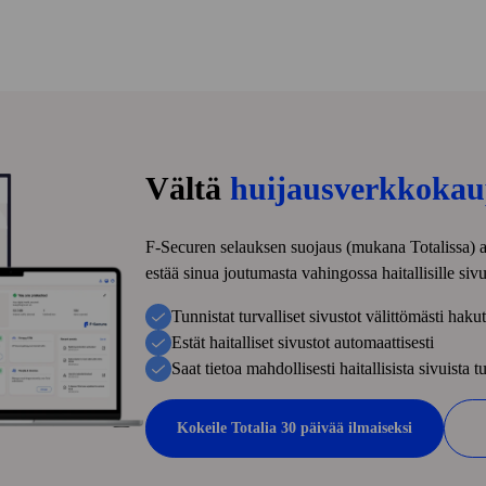
Vältä
huijaus­verkko­ka
F‑Securen selauksen suojaus (mukana Totalissa) aut
estää sinua joutumasta vahingossa haitallisille sivu
Tunnistat turvalliset sivustot välittömästi haku
Estät haitalliset sivustot automaattisesti
Saat tietoa mahdollisesti haitallisista sivuista t
Kokeile Totalia 30 päivää ilmaiseksi