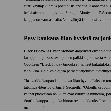
suuri käyttäjä­kunta ja positiivisia arvioita. Kannattaa si
heiltä aiemminkin
, sanoo Sarogini Muniyandi, F‑Secure
kauppa on varmasti aito. Voit välttyä joutumasta verkko­
Pysy kaukana liian hyvistä tarjouk
Black Friday‑ ja Cyber Monday ‑tarjoukset eivät ole tuott
kumppanit, jotka saavat pienen palkkion jokaisesta Amazo
Googleen
Black Friday tarjoukset
ja näet haku­tuloksi
tarjouksia. Näin voit löytää parhaat tarjoukset luotettuje
Jos verkko­kaupan hinnat ovat liian hyviä ollakseen tott
tutkimus­yhteis­työ­johtaja F‑Securella.
Oikeilla kaupoill
kaupat puolestaan houkuttelevat kuluttajia hinnoilla, jo
törmäät kauppaan, jonka hinnat ovat poikkeuksellisen ma
merkkeihin.