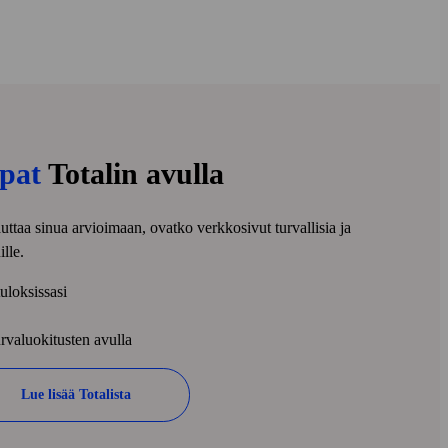
upat
Totalin avulla
taa sinua arvioimaan, ovatko verkko­sivut turvallisia ja
ille.
tuloksissasi
urva­luokitusten avulla
Lue lisää Totalista