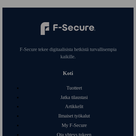
F‑Secure tekee digitaalisista hetkistä turvallisempia
kaikille.
Koti
Tuotteet
Jatka tilaustasi
Artikkelit
Ilmaiset työ­kalut
My F‑Secure
Ota yhteys tukeen