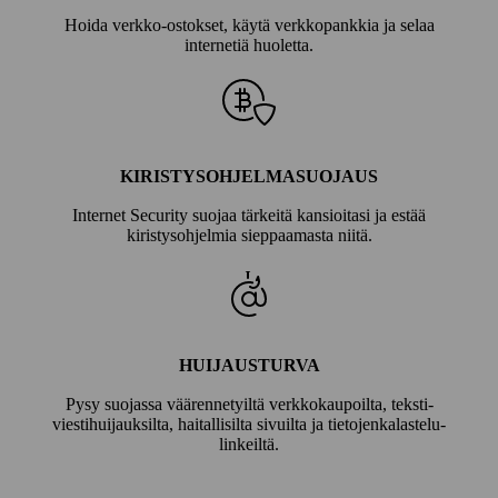
Hoida verkko-ostokset, käytä verkko­pankkia ja selaa
internetiä huoletta.
KIRISTYSOHJELMASUOJAUS
Internet Security suojaa tärkeitä kansioitasi ja estää
kiristys­ohjelmia sieppaamasta niitä.
HUIJAUSTURVA
Pysy suojassa väärennetyiltä verkko­kaupoilta, teksti­
viesti­huijauksilta, haitallisilta sivuilta ja tietojen­kalastelu­
linkeiltä.