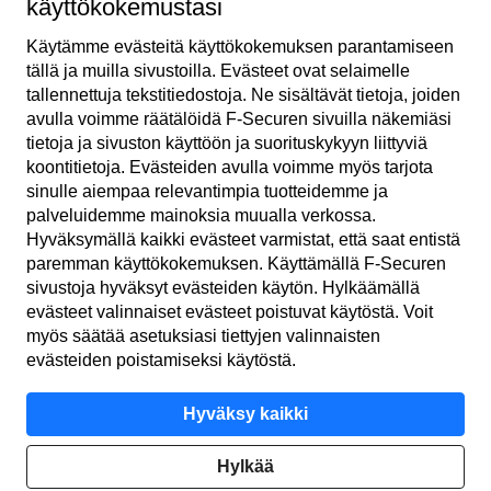
Tilaa uutiskirje
käyttökokemustasi
Käytämme evästeitä käyttö­kokemuksen parantamiseen
tällä ja muilla sivustoilla. Evästeet ovat selaimelle
tallennettuja teksti­tiedostoja. Ne sisältävät tietoja, joiden
avulla voimme räätälöidä F‑Securen sivuilla näkemiäsi
tietoja ja sivuston käyttöön ja suoritus­kykyyn liittyviä
koonti­tietoja. Evästeiden avulla voimme myös tarjota
sinulle aiempaa relevantimpia tuotteidemme ja
FI
palveluidemme mainoksia muualla verkossa.
Hyväksymällä kaikki evästeet varmistat, että saat entistä
paremman käyttö­kokemuksen. Käyttämällä F‑Securen
sivustoja hyväksyt evästeiden käytön. Hylkäämällä
Käyttö­ehdot
evästeet valinnaiset evästeet poistuvat käytöstä. Voit
myös säätää asetuksiasi tiettyjen valinnaisten
Yksityisyys­käytäntö
evästeiden poistamiseksi käytöstä.
Evästeet
Hyväksy kaikki
Saavutettavuus
Hylkää