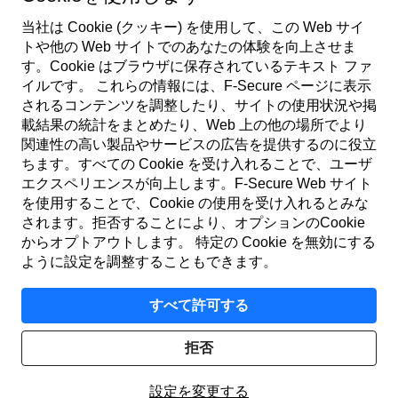
当社は Cookie (クッキー) を使用して、この Web サイ
トや他の Web サイトでのあなたの体験を向上させま
す。Cookie はブラウザに保存されているテキスト ファ
イルです。 これらの情報には、F‑Secure ページに表示
されるコンテンツを調整したり、サイトの使用状況や掲
載結果の統計をまとめたり、Web 上の他の場所でより
日本
関連性の高い製品やサービスの広告を提供するのに役立
ちます。すべての Cookie を受け入れることで、ユーザ
エクスペリエンスが向上します。F‑Secure Web サイト
利用規約
を使用することで、Cookie の使用を受け入れるとみな
されます。拒否することにより、オプションのCookie
プライバシーポリシー
からオプトアウトします。 特定の Cookie を無効にする
ように設定を調整することもできます。
Cookie (クッキー)
すべて許可する
アクセシビリティ
拒否
© F-Secure
2026
設定を変更する