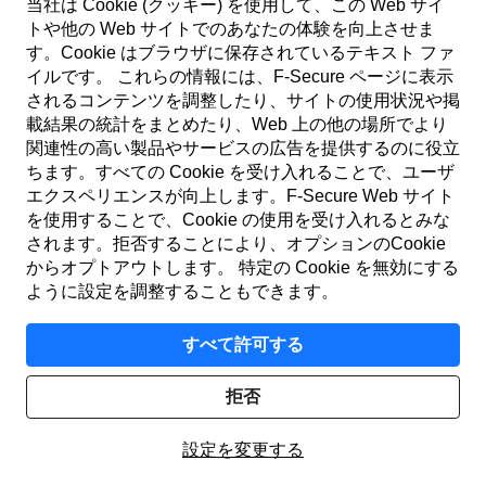
当社は Cookie (クッキー) を使用して、この Web サイ
トや他の Web サイトでのあなたの体験を向上させま
す。Cookie はブラウザに保存されているテキスト ファ
イルです。 これらの情報には、F‑Secure ページに表示
されるコンテンツを調整したり、サイトの使用状況や掲
載結果の統計をまとめたり、Web 上の他の場所でより
日本
関連性の高い製品やサービスの広告を提供するのに役立
ちます。すべての Cookie を受け入れることで、ユーザ
エクスペリエンスが向上します。F‑Secure Web サイト
利用規約
を使用することで、Cookie の使用を受け入れるとみな
されます。拒否することにより、オプションのCookie
プライバシーポリシー
からオプトアウトします。 特定の Cookie を無効にする
ように設定を調整することもできます。
Cookie (クッキー)
すべて許可する
アクセシビリティ
拒否
© F-Secure
2026
設定を変更する